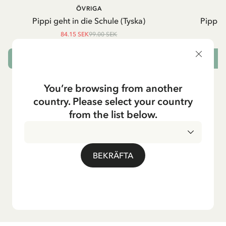
ÖVRIGA
P
Pippi geht in die Schule (Tyska)
Pippi g
84.15 SEK
99.00 SEK
LÄGG I VARUKORG
L
You’re browsing from another
country. Please select your country
from the list below.
BEKRÄFTA