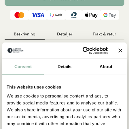
Beskrivning
Detaljer
Frakt & retur
Alla vet väl vem Astrid Lindgren är! Men vet du hur det var när
Astrid växte upp och varför hon började skriva böcker? Visste
du att hon fick tusentals brev från sina läsare och svarade på
Consent
Details
About
alla? Och att hon klättrade i träd, fast hon var en gammal tant!
En bok om Astrid Lindgrens liv, av David Sundin som är ett av
världens största Astrid Lindgren-fans. Rikt illustrerad av
This website uses cookies
Amanda Berglund som är illustratör och grafisk formgivare.
We use cookies to personalise content and ads, to
provide social media features and to analyse our traffic.
Rolig och spännande läsning för alla som vill lära känna Astrid
We also share information about your use of our site with
på riktigt!
our social media, advertising and analytics partners who
may combine it with other information that you’ve