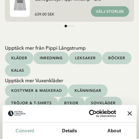
VÄLJ STORLEK
639.00 SEK
Upptäck mer från Pippi Långstrump
KLÄDER
INREDNING
LEKSAKER
BÖCKER
KALAS
Upptäck mer Vuxenkläder
KOSTYMER & MASKERAD
KLÄNNINGAR
TRÖJOR & T-SHIRTS
BYXOR
SOVKLÄDER
Consent
Details
About