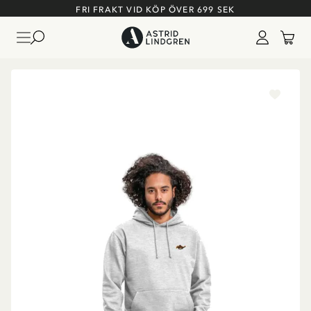
FRI FRAKT VID KÖP ÖVER 699 SEK