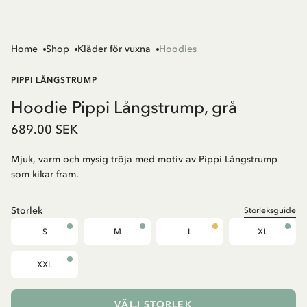
Home
Shop
Kläder för vuxna
Hoodies
PIPPI LÅNGSTRUMP
Hoodie Pippi Långstrump, grå
689.00 SEK
Mjuk, varm och mysig tröja med motiv av Pippi Långstrump
som kikar fram.
Storlek
Storleksguide
S
M
L
XL
XXL
VÄLJ STORLEK