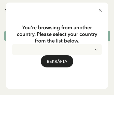
PIPPI LÅNGSTRUMP
P
T-shirt Pippi Långstrump lyfter Lilla Gubben
T-shirt Pippi L
- Rött tryck
549.00 SEK
You’re browsing from another
country. Please select your country
VÄLJ STORLEK
from the list below.
BEKRÄFTA