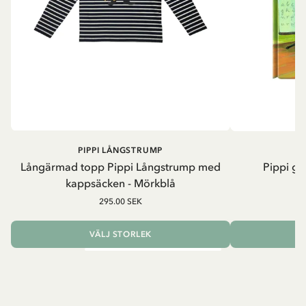
PIPPI LÅNGSTRUMP
Långärmad topp Pippi Långstrump med
Pippi ge
kappsäcken - Mörkblå
8
295.00 SEK
VÄLJ STORLEK
L