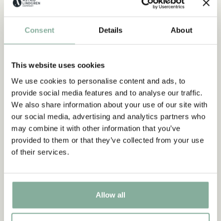
0-3 ÅR
3-6 ÅR
6-9 ÅR
9-12 ÅR
Consent
Details
About
UNGA VUXNA
This website uses cookies
We use cookies to personalise content and ads, to
provide social media features and to analyse our traffic.
We also share information about your use of our site with
our social media, advertising and analytics partners who
may combine it with other information that you’ve
provided to them or that they’ve collected from your use
of their services.
Allow all