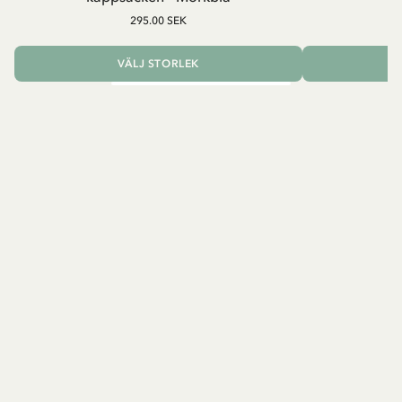
295.00 SEK
VÄLJ STORLEK
L