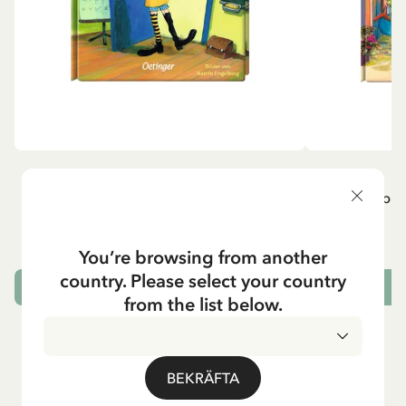
ÖVRIGA
P
Pippi geht in die Schule (Tyska)
Pippi g
84.15 SEK
99.00 SEK
You’re browsing from another
country. Please select your country
LÄGG I VARUKORG
L
from the list below.
BEKRÄFTA