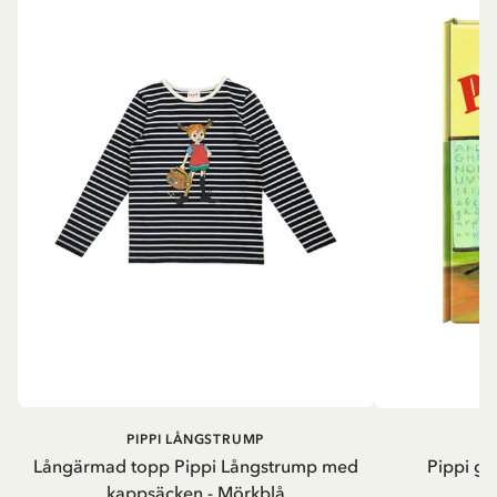
PIPPI LÅNGSTRUMP
Långärmad topp Pippi Långstrump med
Pippi ge
kappsäcken - Mörkblå
8