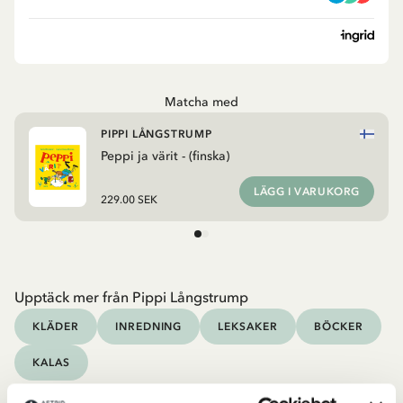
Matcha med
PIPPI LÅNGSTRUMP
Peppi ja värit - (finska)
LÄGG I VARUKORG
229.00 SEK
Upptäck mer från Pippi Långstrump
KLÄDER
INREDNING
LEKSAKER
BÖCKER
KALAS
Upptäck mer Böcker