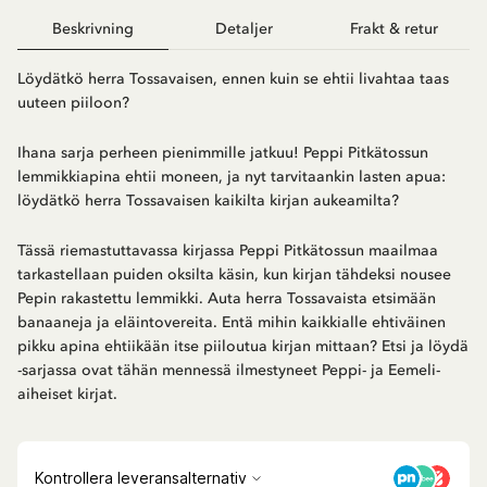
Beskrivning
Detaljer
Frakt & retur
Löydätkö herra Tossavaisen, ennen kuin se ehtii livahtaa taas
uuteen piiloon?
Ihana sarja perheen pienimmille jatkuu! Peppi Pitkätossun
lemmikkiapina ehtii moneen, ja nyt tarvitaankin lasten apua:
löydätkö herra Tossavaisen kaikilta kirjan aukeamilta?
Tässä riemastuttavassa kirjassa Peppi Pitkätossun maailmaa
tarkastellaan puiden oksilta käsin, kun kirjan tähdeksi nousee
Pepin rakastettu lemmikki. Auta herra Tossavaista etsimään
banaaneja ja eläintovereita. Entä mihin kaikkialle ehtiväinen
pikku apina ehtiikään itse piiloutua kirjan mittaan? Etsi ja löydä
-sarjassa ovat tähän mennessä ilmestyneet Peppi- ja Eemeli-
aiheiset kirjat.