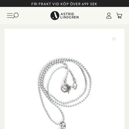
FRI FRAKT VID KÖP ÖVER 699 SEK