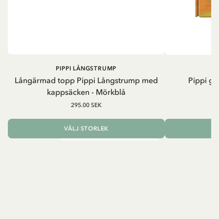
PIPPI LÅNGSTRUMP
Långärmad topp Pippi Långstrump med
Pippi ge
kappsäcken - Mörkblå
8
295.00 SEK
VÄLJ STORLEK
L