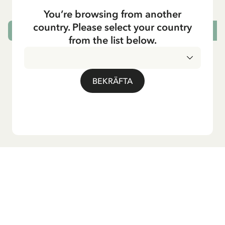
295.00 SEK
You’re browsing from another
country. Please select your country
VÄLJ STORLEK
from the list below.
BEKRÄFTA
Vill du ha vårt nyhetsbrev?