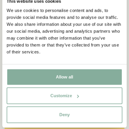
This website uses cookies
Prenumerera på vårt nyhetsbrev
We use cookies to personalise content and ads, to
- få 10% rabatt
provide social media features and to analyse our traffic.
Börja prenumerera på Astrid Lindgrenbutikens
We also share information about your use of our site with
nyhetsbrev för unika erbjudanden och fakta om
our social media, advertising and analytics partners who
Astrid Lindgren. Dessutom får du 10% rabatt på
may combine it with other information that you’ve
ditt första köp!
provided to them or that they’ve collected from your use
of their services.
Ja, jag accepterar
villkoren
.
PRENUMERERA NU
Allow all
CITAT
Customize
“Den som är väldigt stark
måste också vara väldigt
Deny
snäll.”