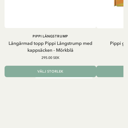
PIPPI LÅNGSTRUMP
Långärmad topp Pippi Långstrump med
Pippi ge
kappsäcken - Mörkblå
8
295.00 SEK
VÄLJ STORLEK
L