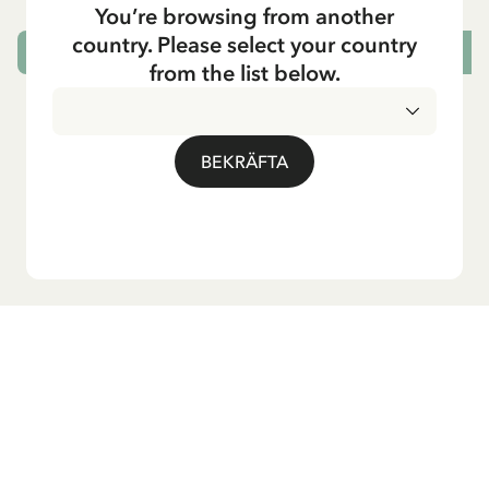
59.00 SEK
You’re browsing from another
country. Please select your country
LÄGG I VARUKORG
L
from the list below.
BEKRÄFTA
Vill du ha vårt nyhetsbrev?