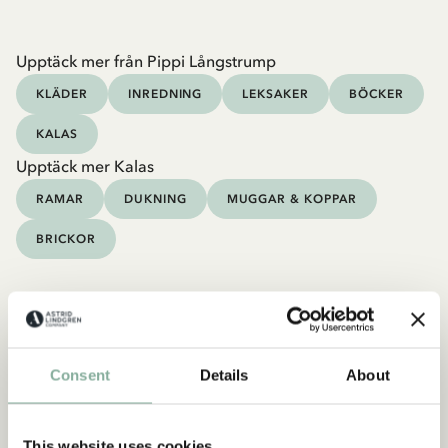
Upptäck mer från Pippi Långstrump
KLÄDER
INREDNING
LEKSAKER
BÖCKER
KALAS
Upptäck mer Kalas
RAMAR
DUKNING
MUGGAR & KOPPAR
BRICKOR
Consent
Details
About
This website uses cookies