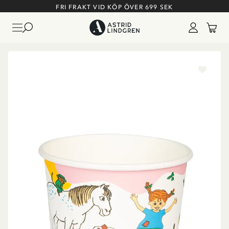
FRI FRAKT VID KÖP ÖVER 699 SEK