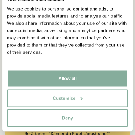
We use cookies to personalise content and ads, to
provide social media features and to analyse our traffic.
We also share information about your use of our site with
our social media, advertising and analytics partners who
may combine it with other information that you’ve
provided to them or that they’ve collected from your use
of their services.
Allow all
CITAT
Customize
“Den som är väldigt stark
måste också vara väldigt
Deny
snäll.”
Berättaren i "Känner du Pippi Långstrump?"