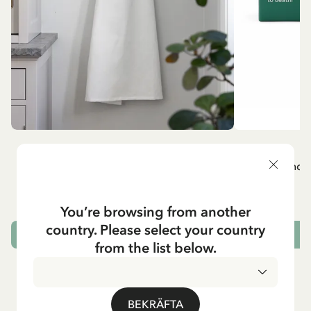
MADICKEN
A
Vitt förkläde - Madicken
Mug - And 
799.00 SEK
You’re browsing from another
country. Please select your country
LÄGG I VARUKORG
L
from the list below.
BEKRÄFTA