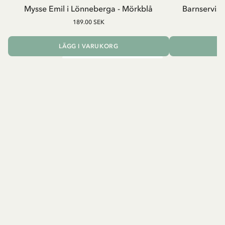
Mysse Emil i Lönneberga - Mörkblå
Barnservis 
189.00 SEK
LÄGG I VARUKORG
L