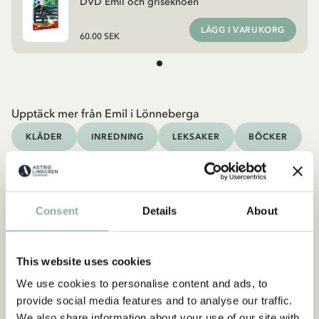
DVD Emil och griseknoen
LÄGG I VARUKORG
60.00 SEK
Upptäck mer från Emil i Lönneberga
KLÄDER
INREDNING
LEKSAKER
BÖCKER
Upptäck mer Filmer
RAMAR
DUKNING
MUGGAR & KOPPAR
Consent
Details
About
BRICKOR
This website uses cookies
We use cookies to personalise content and ads, to
provide social media features and to analyse our traffic.
We also share information about your use of our site with