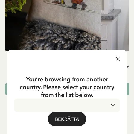
BARNEN I BULLERBYN
Kuddfodral Barnen i Bullerbyn, kapitel 2
Vitt 
349.00 SEK
You’re browsing from another
country. Please select your country
SLUTSÅLD
L
from the list below.
BEKRÄFTA