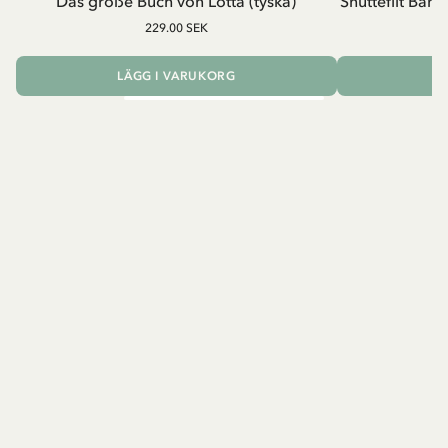
Das große Buch von Lotta (tyska)
Snuttefilt Bam
229.00 SEK
23
LÄGG I VARUKORG
L