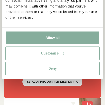
our social media, advertising and analytics partners who
may combine it with other information that you’ve
provided to them or that they’ve collected from your use
of their services.
Allow all
CITAT
“Det är konstigt med mej. Jag
Customize
kan så mycket!”
Deny
Lotta, ur Visst kan Lotta nästan allting
SE ALLA PRODUKTER MED LOTTA
-15%