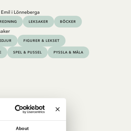
 Emil i Lönneberga
NREDNING
LEKSAKER
BÖCKER
saker
EDJUR
FIGURER & LEKSET
E
SPEL & PUSSEL
PYSSLA & MÅLA
About