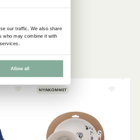
se our traffic. We also share
ers who may combine it with
 services.
Allow all
NYINKOMMET
NY