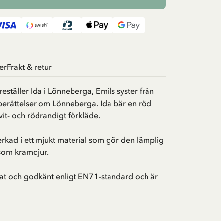
er
Frakt & retur
eställer Ida i Lönneberga, Emils syster från
berättelser om Lönneberga. Ida bär en röd
vit- och rödrandigt förkläde.
verkad i ett mjukt material som gör den lämplig
 som kramdjur.
tat och godkänt enligt EN71-standard och är