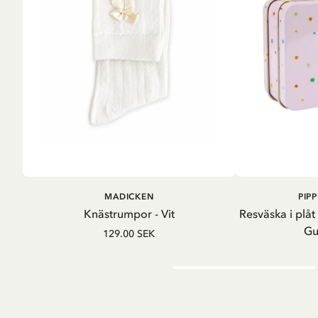
LÄG
LÄGG I
MADICKEN
PIP
VARUKORG
Knästrumpor - Vit
Resväska i plåt
Gu
129.00 SEK