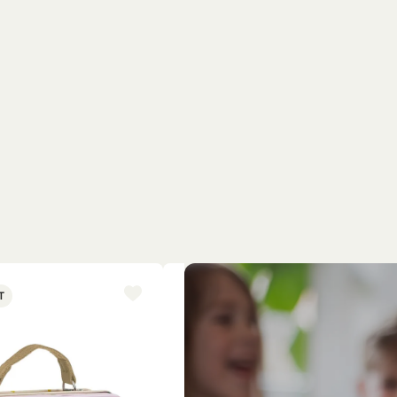
T
NYINKOMMET