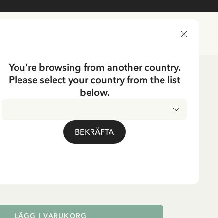
LEVERANSLAND
You’re browsing from another country.
Please select your country from the list
aker
Dockor & Gosedjur
below.
ERGA
a i Lönneberga - 25
BEKRÄFTA
LÄGG I VARUKORG