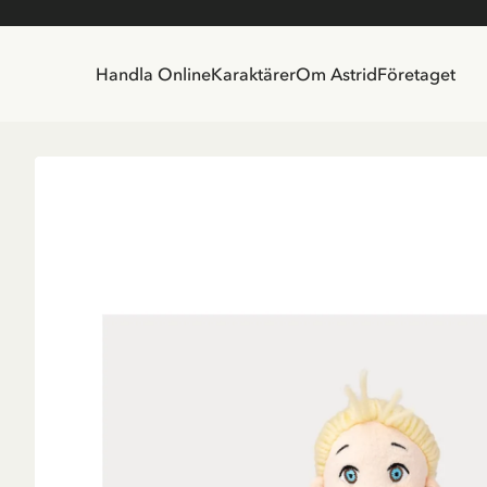
Handla Online
Karaktärer
Om Astrid
Företaget