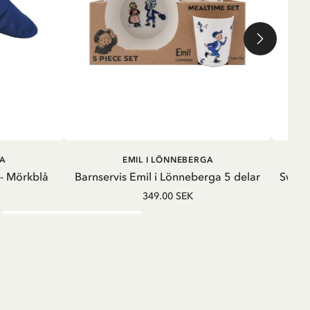
G
LÄGG I VARUKORG
A
EMIL I LÖNNEBERGA
 - Mörkblå
Barnservis Emil i Lönneberga 5 delar
Sweats
349.00 SEK