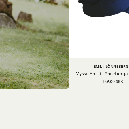
LÄGG I VARUKOR
EMIL I LÖNNEBERG
Mysse Emil i Lönneberga
189.00 SEK