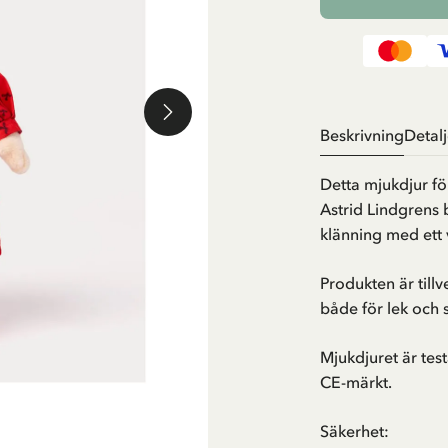
Beskrivning
Detalj
Detta mjukdjur för
Astrid Lindgrens 
klänning med ett 
Produkten är till
både för lek och
Mjukdjuret är tes
CE-märkt.
Säkerhet: