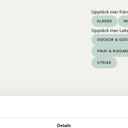
Upptäck mer från
KLÄDER
I
Upptäck mer Lek
DOCKOR & GOS
PIRAT & RIDDAR
UTELEK
Details