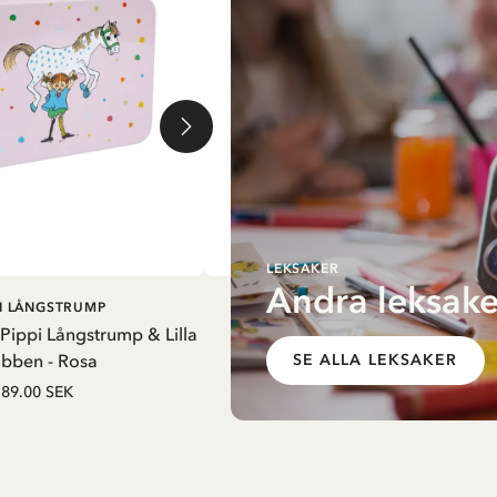
LEKSAKER
Andra leksake
G I VARUKORG
LÄGG I VARUKORG
PI LÅNGSTRUMP
PIPPI LÅNGSTRUMP
 Pippi Långstrump & Lilla
Resväska i plåt Pippi Långstrum
bben - Rosa
picknick - Vit
SE ALLA LEKSAKER
89.00 SEK
89.00 SEK