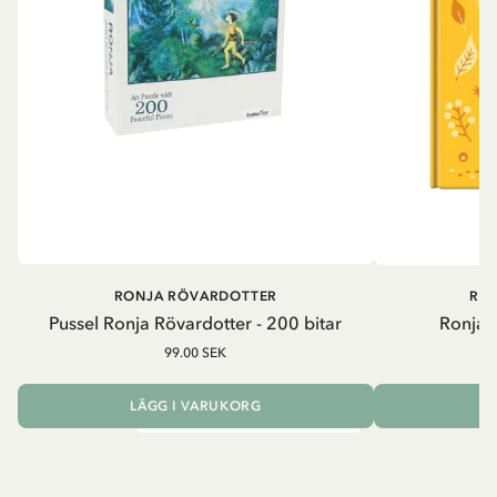
RONJA RÖVARDOTTER
RO
Pussel Ronja Rövardotter - 200 bitar
Ronja 
99.00 SEK
LÄGG I VARUKORG
L