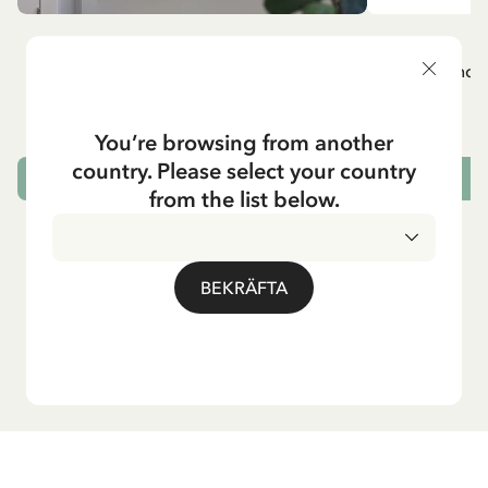
MADICKEN
A
Vitt förkläde - Madicken
Mug - And 
799.00 SEK
You’re browsing from another
country. Please select your country
LÄGG I VARUKORG
L
from the list below.
BEKRÄFTA