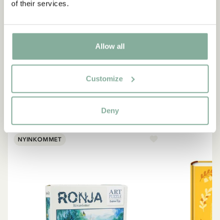
of their services.
Ja, jag accepterar
villkoren
.
PRENUMERERA NU
Allow all
SHOP
Customize
Allt med Ronja
SE ALLA PRODUKTER
Deny
NYINKOMMET