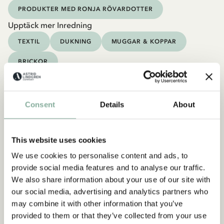
PRODUKTER MED RONJA RÖVARDOTTER
Upptäck mer Inredning
TEXTIL
DUKNING
MUGGAR & KOPPAR
BRICKOR
Consent
Details
About
This website uses cookies
Prenumerera på vårt nyhetsbrev
We use cookies to personalise content and ads, to
- få 10% rabatt
provide social media features and to analyse our traffic.
Börja prenumerera på Astrid Lindgrenbutikens
We also share information about your use of our site with
nyhetsbrev för unika erbjudanden och fakta om
our social media, advertising and analytics partners who
Astrid Lindgren. Dessutom får du 10% rabatt på
may combine it with other information that you’ve
ditt första köp!
provided to them or that they’ve collected from your use