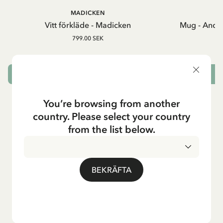
MADICKEN
A
Vitt förkläde - Madicken
Mug - And 
799.00 SEK
LÄGG I VARUKORG
L
You’re browsing from another
country. Please select your country
from the list below.
BEKRÄFTA