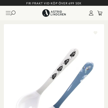
FRI FRAKT VID KÖP ÖVER 699 SEK