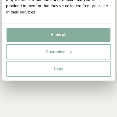
Flat tallrik med kant Bröderna Lejonhjärta
provided to them or that they’ve collected from your use
of their services.
LÄGG I VARUKORG
119.00 SEK
Allow all
Upptäck mer Inredning
Customize
TEXTIL
DUKNING
MUGGAR & KOPPAR
BRICKOR
Deny