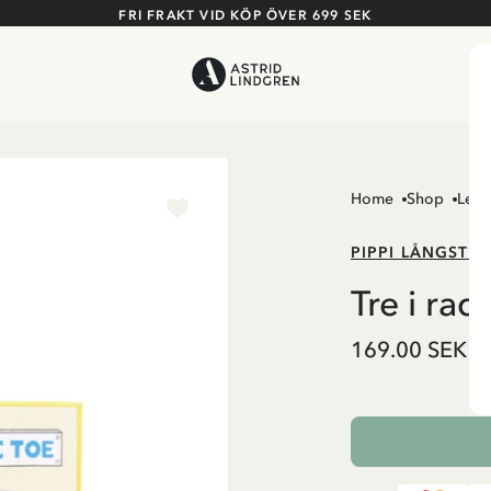
FRI FRAKT VID KÖP ÖVER 699 SEK
Home
Shop
Leks
PIPPI LÅNGSTR
Tre i ra
169.00 SEK