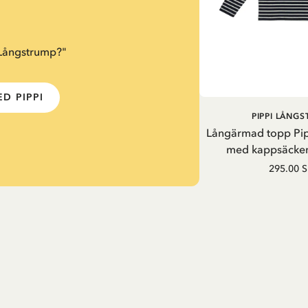
 Långstrump?"
D PIPPI
PIPPI LÅNG
Långärmad topp Pi
med kappsäcken
295.00 