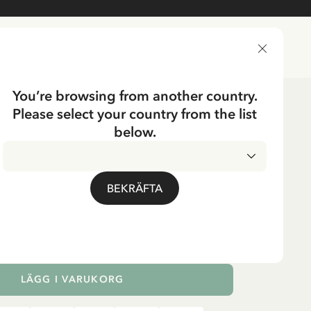
LEVERANSLAND
You’re browsing from another country.
Please select your country from the list
aker
Spel & Pussel
Spel
below.
UMP
d Pippi Långstrump
BEKRÄFTA
LÄGG I VARUKORG