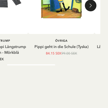
LÄGG I VARUKORG
LÄGG I
STRUMP
ÖVRIGA
VARUKORG
ppi Långstrump
Pippi geht in die Schule (Tyska)
Långä
 - Mörkblå
84.15 SEK
99.00 SEK
SEK