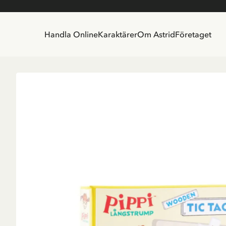
Handla Online
Karaktärer
Om Astrid
Företaget