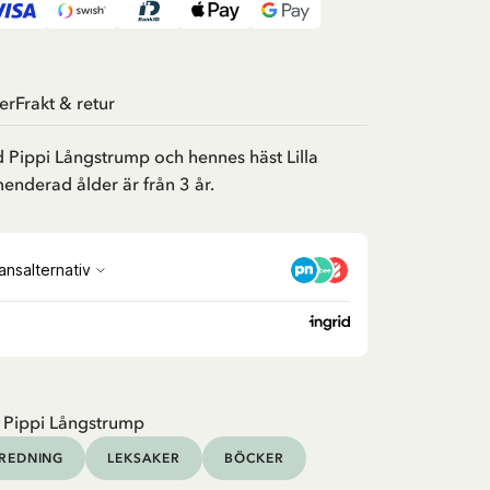
er
Frakt & retur
d Pippi Långstrump och hennes häst Lilla
derad ålder är från 3 år.
 Pippi Långstrump
NREDNING
LEKSAKER
BÖCKER