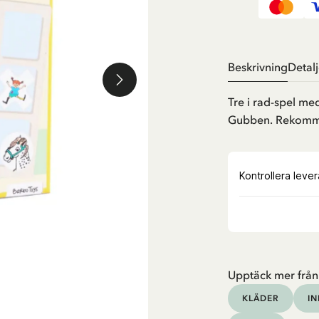
Beskrivning
Detalj
Tre i rad-spel me
Gubben. Rekommen
Upptäck mer från
KLÄDER
I