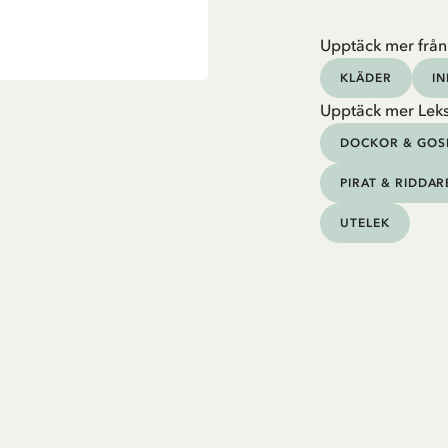
Upptäck mer från
KLÄDER
I
Upptäck mer Lek
DOCKOR & GOS
PIRAT & RIDDAR
UTELEK