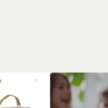
T
NYINKOMMET