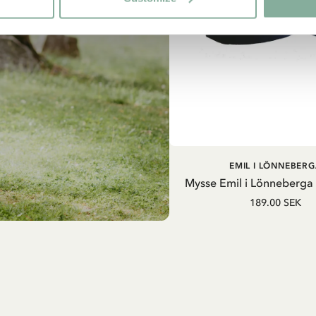
LÄGG I VARUKOR
EMIL I LÖNNEBERG
Mysse Emil i Lönneberga
189.00 SEK