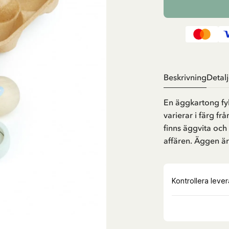
Beskrivning
Detalj
En äggkartong fyl
varierar i färg från
finns äggvita och -g
affären. Äggen är 