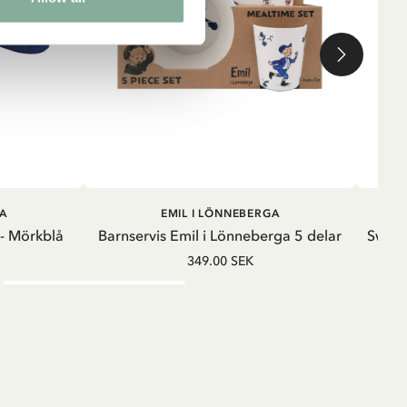
G
LÄGG I VARUKORG
A
EMIL I LÖNNEBERGA
 - Mörkblå
Barnservis Emil i Lönneberga 5 delar
Sweats
349.00 SEK