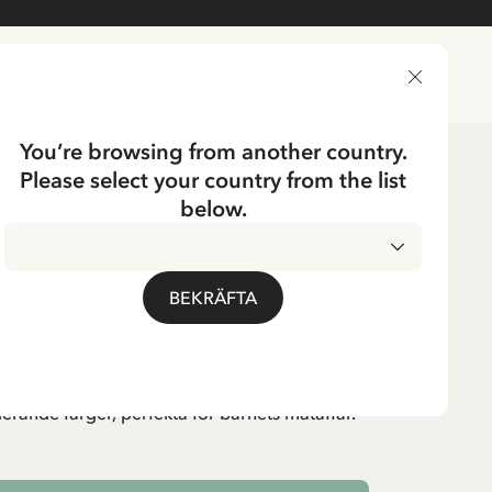
LEVERANSLAND
You’re browsing from another country.
Please select your country from the list
below.
ERGA
 kartong 6-pack
BEKRÄFTA
rierande färger, perfekta för barnets mataffär.