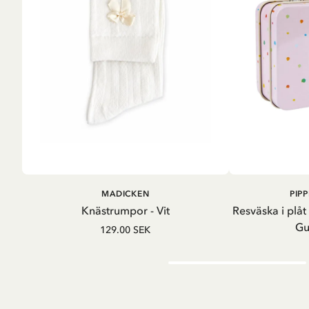
LÄG
LÄGG I
MADICKEN
PIP
VARUKORG
Knästrumpor - Vit
Resväska i plåt
Gu
129.00 SEK