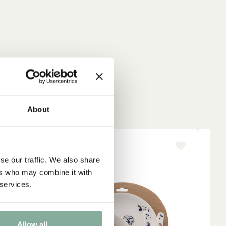
About
NYINKOMMET
NY
se our traffic. We also share
ers who may combine it with
 services.
Allow all