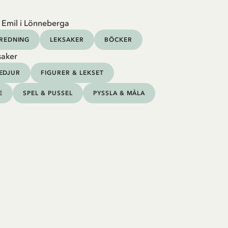
 Emil i Lönneberga
NREDNING
LEKSAKER
BÖCKER
saker
EDJUR
FIGURER & LEKSET
E
SPEL & PUSSEL
PYSSLA & MÅLA