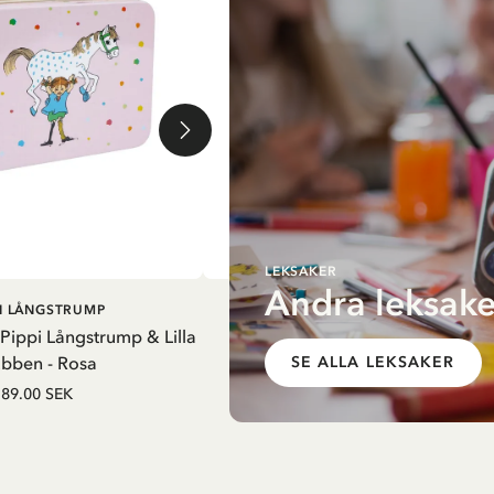
LEKSAKER
Andra leksake
G I VARUKORG
LÄGG I VARUKORG
PI LÅNGSTRUMP
PIPPI LÅNGSTRUMP
 Pippi Långstrump & Lilla
Resväska i plåt Pippi Långstrum
bben - Rosa
picknick - Vit
SE ALLA LEKSAKER
89.00 SEK
89.00 SEK