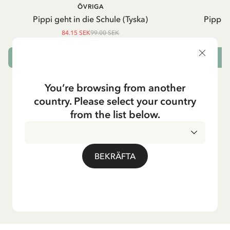
ÖVRIGA
P
Pippi geht in die Schule (Tyska)
Pippi g
84.15 SEK
99.00 SEK
LÄGG I VARUKORG
L
You’re browsing from another
country. Please select your country
from the list below.
BEKRÄFTA