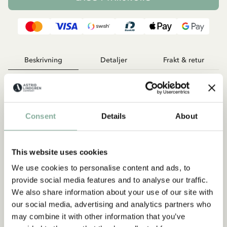
Beskrivning
Detaljer
Frakt & retur
Astrid Lindgrens stämningsfulla berättelse med enastående fina
bilder av Eva Eriksson blev en omedelbar succé julen 2017. Då
var det dubbelpremiär, eftersom texten publicerades för första
Consent
Details
About
gången i Sverige och eftersom det var Eva Erikssons första
bilderbok med en text av Astrid Lindgren!
Berättelsen handlar om Mickel räv som smyger sig fram till
gården där människorna bor. Inte märker de att han kommer
This website uses cookies
tassande men gårdstomten ser allt. Nu får hönorna se upp!
We use cookies to personalise content and ads, to
Tomten håller vakt, och för att skona hönsen blidkar han den
provide social media features and to analyse our traffic.
hungriga räven och delar med sig av gröten, som barnen satt
We also share information about your use of our site with
ut. Och räven kanske bara nöjer sig med gröten ...
our social media, advertising and analytics partners who
may combine it with other information that you’ve