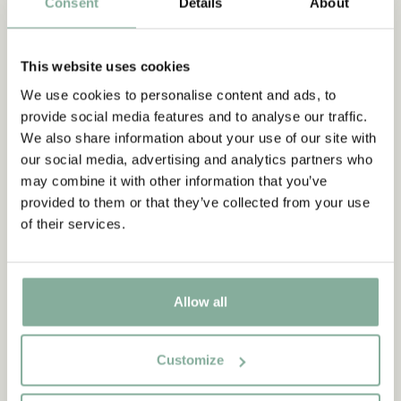
Consent
Details
About
sitt gömställe. Den lilla imponen med det långa vita skägget
och den röda mössan skyddar människor och djur. Men denna
vinternatt smyger Mikkel, den hungriga räven, över gården
This website uses cookies
Men Tomte har en idé... Översättare: Silke von Hacht
We use cookies to personalise content and ads, to
provide social media features and to analyse our traffic.
Upptäck mer Böcker
We also share information about your use of our site with
our social media, advertising and analytics partners who
0-3 ÅR
3-6 ÅR
6-9 ÅR
9-12 ÅR
may combine it with other information that you’ve
UNGA VUXNA
provided to them or that they’ve collected from your use
of their services.
Allow all
Customize