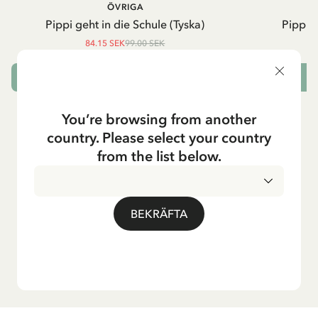
ÖVRIGA
P
Pippi geht in die Schule (Tyska)
Pippi g
84.15 SEK
99.00 SEK
LÄGG I VARUKORG
L
You’re browsing from another
country. Please select your country
from the list below.
BEKRÄFTA