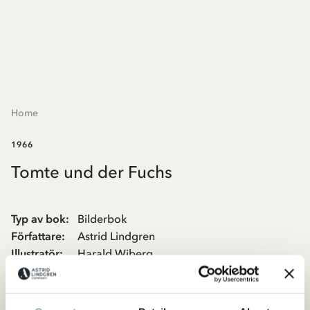
Home
1966
Tomte und der Fuchs
Typ av bok
:
Bilderbok
Författare
:
Astrid Lindgren
Illustratör
:
Harald Wiberg
Förlag
:
Oetinger
När natten faller och alla sover kommer Tomte Tummetott ut ur