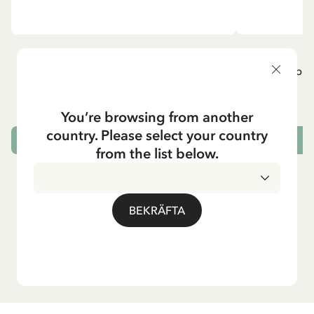
ÖVRIGA
P
Pippi geht in die Schule (Tyska)
Pippi g
84.15 SEK
99.00 SEK
You’re browsing from another
country. Please select your country
LÄGG I VARUKORG
L
from the list below.
BEKRÄFTA