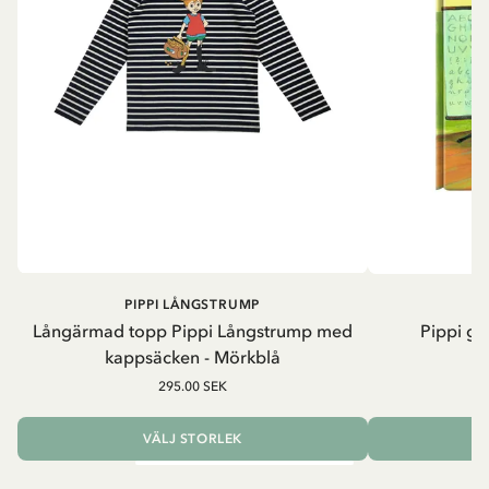
PIPPI LÅNGSTRUMP
Långärmad topp Pippi Långstrump med
Pippi ge
kappsäcken - Mörkblå
8
295.00 SEK
VÄLJ STORLEK
L