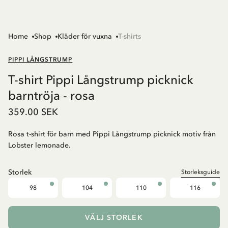
Home
Shop
Kläder för vuxna
T-shirts
PIPPI LÅNGSTRUMP
T-shirt Pippi Långstrump picknick
barntröja - rosa
359.00 SEK
Rosa t-shirt för barn med Pippi Långstrump picknick motiv från
Lobster lemonade.
Storlek
Storleksguide
98
104
110
116
VÄLJ STORLEK