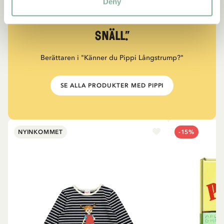
“Den som är väldigt stark
Deny
måste också vara väldigt
snäll.”
Berättaren i "Känner du Pippi Långstrump?"
SE ALLA PRODUKTER MED PIPPI
NYINKOMMET
-15%