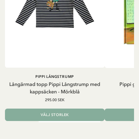
PIPPI LÅNGSTRUMP
Långärmad topp Pippi Långstrump med
Pippi ge
kappsäcken - Mörkblå
8
295.00 SEK
VÄLJ STORLEK
L