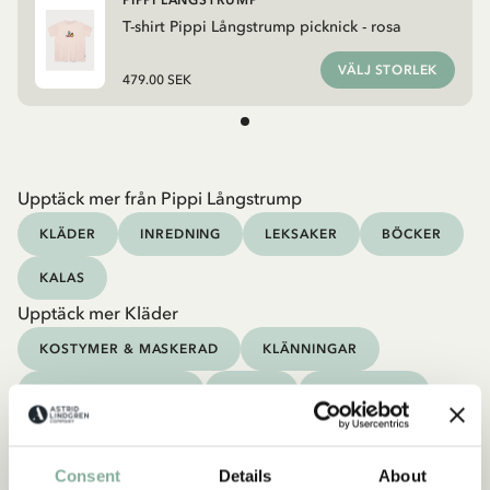
PIPPI LÅNGSTRUMP
T-shirt Pippi Långstrump picknick - rosa
VÄLJ STORLEK
479.00 SEK
Upptäck mer från Pippi Långstrump
KLÄDER
INREDNING
LEKSAKER
BÖCKER
KALAS
Upptäck mer Kläder
KOSTYMER & MASKERAD
KLÄNNINGAR
TRÖJOR & T-SHIRTS
BYXOR
SOVKLÄDER
Consent
Details
About