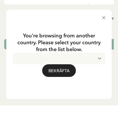
PIPPI LÅNGSTRUMP
P
Långärmad topp Pippi Långstrump med
Långärmad
kappsäcken - Mörkblå
295.00 SEK
You’re browsing from another
country. Please select your country
VÄLJ STORLEK
from the list below.
BEKRÄFTA