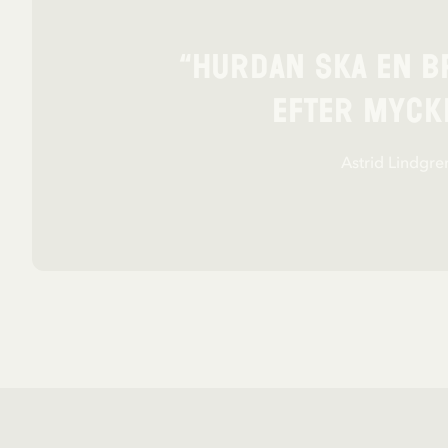
“Hurdan ska en b
efter mycke
Astrid Lindgre