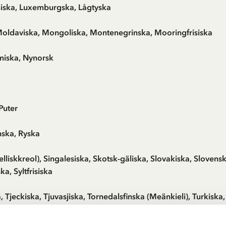
amiska, Luxemburgska, Lågtyska
oldaviska, Mongoliska, Montenegrinska, Mooringfrisiska
miska, Nynorsk
Puter
ska, Ryska
lliskkreol), Singalesiska, Skotsk-gäliska, Slovakiska, Slovens
a, Syltfrisiska
ja, Tjeckiska, Tjuvasjiska, Tornedalsfinska (Meänkieli), Turkisk
ka