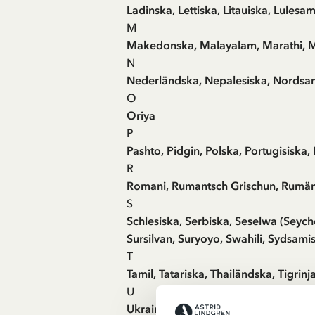
Ladinska, Lettiska, Litauiska, Lules
M
Makedonska, Malayalam, Marathi, M
N
Nederländska, Nepalesiska, Nordsa
O
Oriya
P
Pashto, Pidgin, Polska, Portugisiska, 
R
Romani, Rumantsch Grischun, Rumän
S
Schlesiska, Serbiska, Seselwa (Seyche
Sursilvan, Suryoyo, Swahili, Sydsamisk
T
Tamil, Tatariska, Thailändska, Tigrin
U
Ukrainska, Ungerska, Urdu, Uzbekis