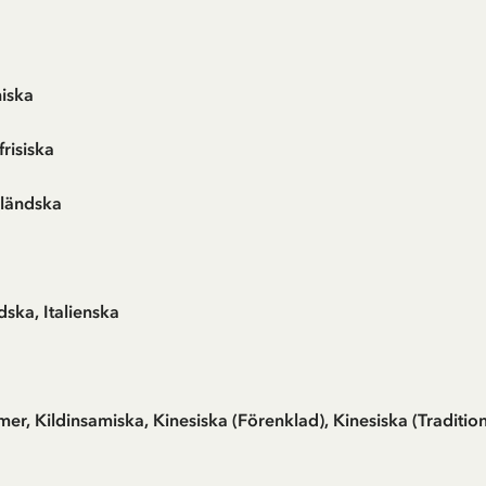
niska
frisiska
nländska
ndska, Italienska
r, Kildinsamiska, Kinesiska (Förenklad), Kinesiska (Traditione