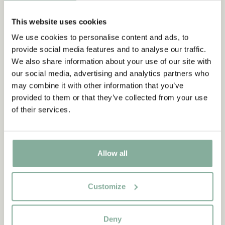
Världens starkaste strumpor! Gör varje dag till ett äventyr i ett
This website uses cookies
par barnstrumpor i specialutgåva. Denna strumpa i ekologisk
We use cookies to personalise content and ads, to
bomull har motivet Lilla Gubben, en av Pippi Långstrumps
provide social media features and to analyse our traffic.
bästa vänner. Hoppla!
We also share information about your use of our site with
our social media, advertising and analytics partners who
may combine it with other information that you’ve
provided to them or that they’ve collected from your use
of their services.
Allow all
Upptäck mer från Pippi Långstrump
KLÄDER
INREDNING
LEKSAKER
BÖCKER
Customize
KALAS
Deny