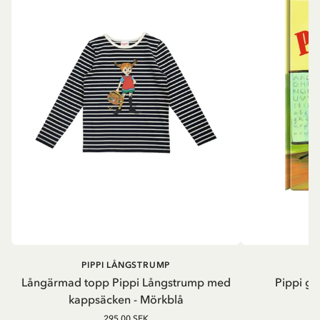
PIPPI LÅNGSTRUMP
Långärmad topp Pippi Långstrump med
Pippi ge
kappsäcken - Mörkblå
8
295.00 SEK