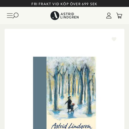
FRI FRAKT VID KÖP ÖVER 699 SEK