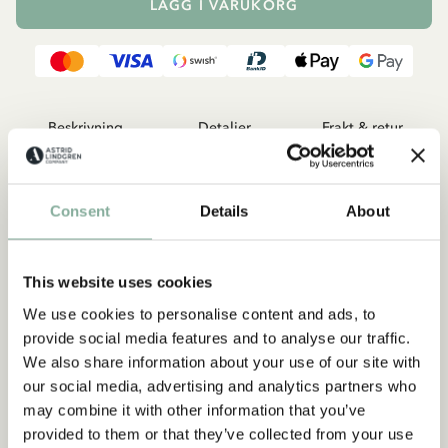
LÄGG I VARUKORG
Beskrivning
Detaljer
Frakt & retur
Den fint möblerade samlingen innehåller citat från tal,
intervjuer, dagboksanteckningar och från Astrid Lindgrens
Consent
Details
About
böcker. Den store berättarens värld kommer till liv i elva
tematiskt uppbyggda avsnitt - hennes kärlek till barn, hennes
vädjan om fred, tolerans och icke-våldsundervisning, hennes
This website uses cookies
humor och hennes omtänksamhet: "Det kanske vore bra om vi
alla satte en liten sten på kökshyllan som en varning till oss och
We use cookies to personalise content and ads, to
till barnen: aldrig våld!" (från talet vid utdelningen av den tyska
provide social media features and to analyse our traffic.
bokhandelns fredspris).
We also share information about your use of our site with
our social media, advertising and analytics partners who
may combine it with other information that you’ve
provided to them or that they’ve collected from your use