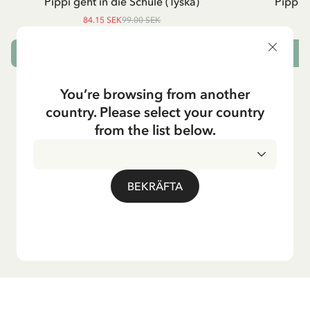
Pippi geht in die Schule (Tyska)
Pippi g
84.15 SEK
99.00 SEK
LÄGG I VARUKORG
L
You’re browsing from another
country. Please select your country
from the list below.
BEKRÄFTA