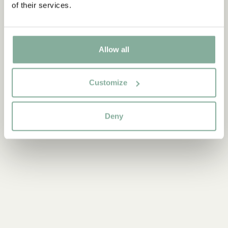
of their services.
Allow all
Upptäck mer Böcker
0-3 ÅR
3-6 ÅR
6-9 ÅR
9-12 ÅR
Customize
UNGA VUXNA
Deny