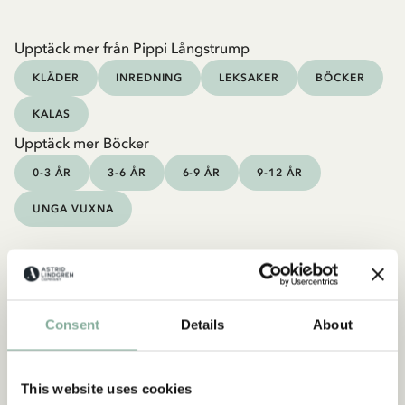
Upptäck mer från Pippi Långstrump
KLÄDER
INREDNING
LEKSAKER
BÖCKER
KALAS
Upptäck mer Böcker
0-3 ÅR
3-6 ÅR
6-9 ÅR
9-12 ÅR
UNGA VUXNA
Consent
Details
About
This website uses cookies