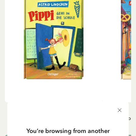
ÖVRIGA
P
Pippi geht in die Schule (Tyska)
Pippi g
84.15 SEK
99.00 SEK
You’re browsing from another