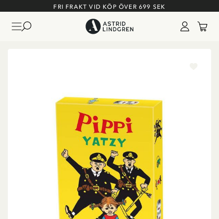
FRI FRAKT VID KÖP ÖVER 699 SEK