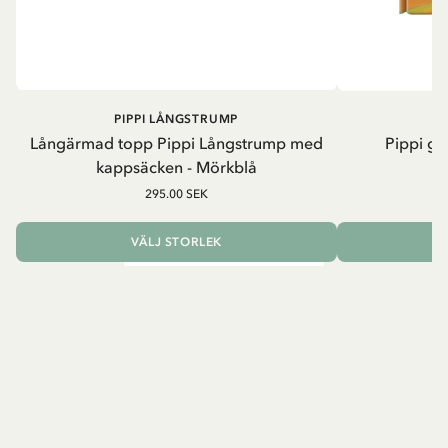
PIPPI LÅNGSTRUMP
Långärmad topp Pippi Långstrump med
Pippi ge
kappsäcken - Mörkblå
8
295.00 SEK
VÄLJ STORLEK
L