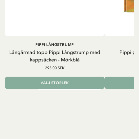
PIPPI LÅNGSTRUMP
Långärmad topp Pippi Långstrump med
Pippi ge
kappsäcken - Mörkblå
8
295.00 SEK
VÄLJ STORLEK
L