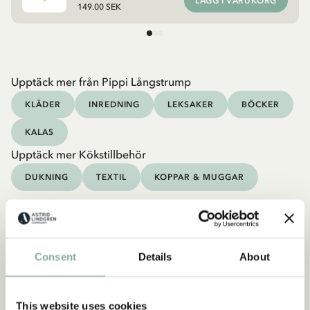
LÄGG I VARUKORG
149.00 SEK
Upptäck mer från Pippi Långstrump
KLÄDER
INREDNING
LEKSAKER
BÖCKER
KALAS
Upptäck mer Kökstillbehör
DUKNING
TEXTIL
KOPPAR & MUGGAR
Consent
Details
About
This website uses cookies