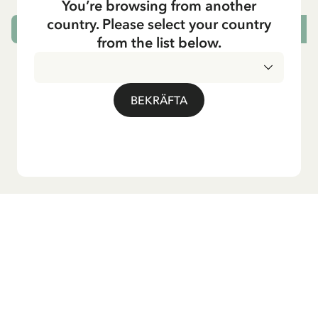
You’re browsing from another
country. Please select your country
LÄGG I VARUKORG
from the list below.
BEKRÄFTA
Vill du ha vårt nyhetsbrev?