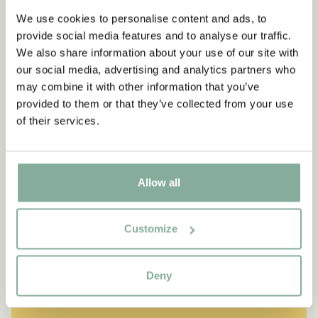
We use cookies to personalise content and ads, to
provide social media features and to analyse our traffic.
We also share information about your use of our site with
our social media, advertising and analytics partners who
may combine it with other information that you’ve
provided to them or that they’ve collected from your use
of their services.
Allow all
CITAT
Customize
“Den som är väldigt stark
måste också vara väldigt
Deny
snäll.”