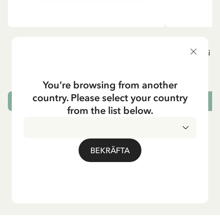
MADICKEN
P
Knästrumpor - Vit
Resväska i pl
129.00 SEK
You’re browsing from another
country. Please select your country
VÄLJ STORLEK
L
from the list below.
BEKRÄFTA