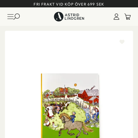
FRI FRAKT VID KÖP ÖVER 699 SEK