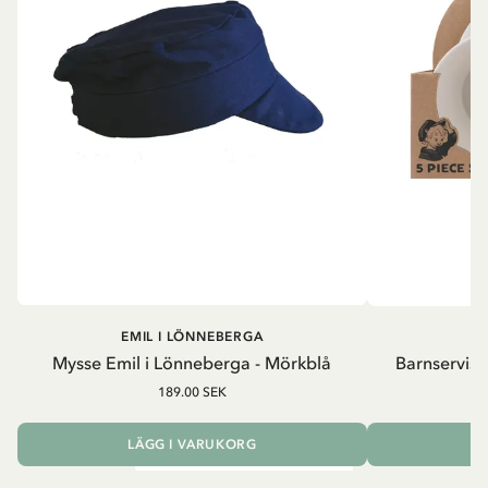
EMIL I LÖNNEBERGA
EM
Mysse Emil i Lönneberga - Mörkblå
Barnservis 
189.00 SEK
LÄGG I VARUKORG
L