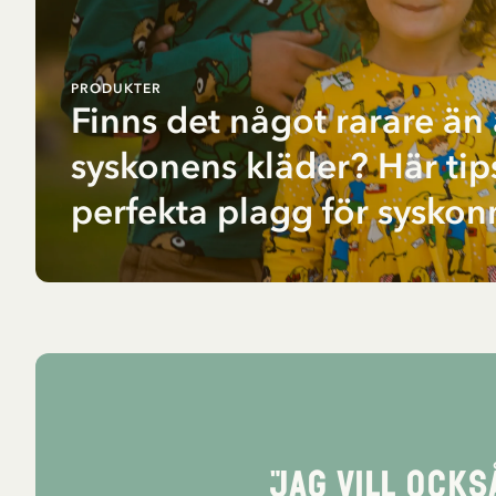
PRODUKTER
Finns det något rarare än
syskonens kläder? Här tip
perfekta plagg för sysko
"Jag vill ock