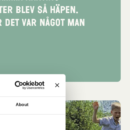
ter blev så häpen.
r det var något man
t
About
ika
0%