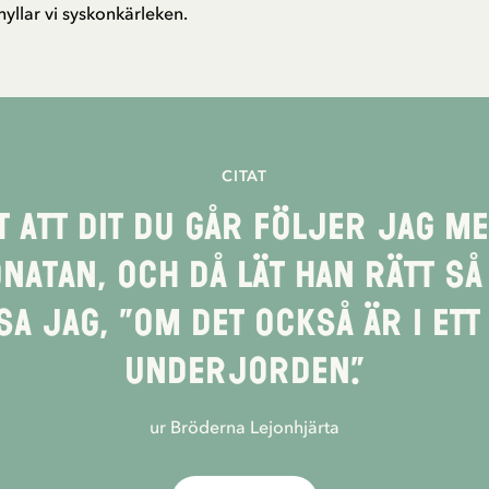
hyllar vi syskonkärleken.
CITAT
 att dit du går följer jag med
onatan, och då lät han rätt så 
sa jag, ”om det också är i et
underjorden.”
ur Bröderna Lejonhjärta