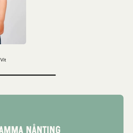
LÄGG I
ARUKORG
 Vit
 mamma nånting