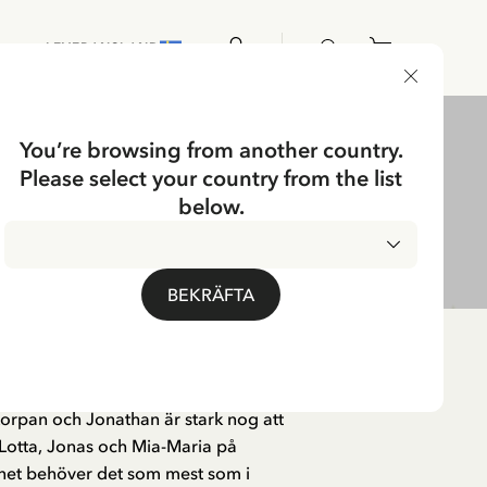
LEVERANSLAND
You’re browsing from another country.
Please select your country from the list
below.
BEKRÄFTA
hela livet. Inte så konstigt då att
korpan och Jonathan är stark nog att
 Lotta, Jonas och Mia-Maria på
rnet behöver det som mest som i