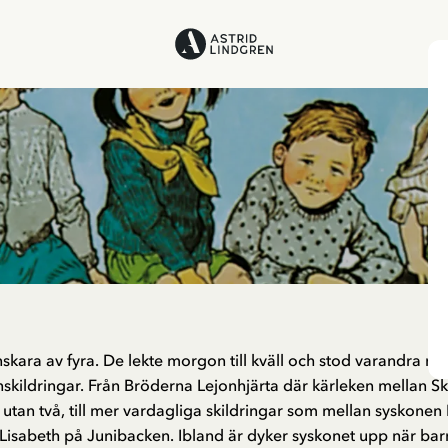
kara av fyra. De lekte morgon till kväll och stod varandra nära 
onskildringar. Från Bröderna Lejonhjärta där kärleken mellan S
utan två, till mer vardagliga skildringar som mellan syskonen
isabeth på Junibacken. Ibland är dyker syskonet upp när ba