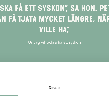
ska få ett syskon”, sa hon. Pe
 få tjata mycket längre, nä
ville ha.”
Ur Jag vill också ha ett syskon
Prenumerera på vårt nyhetsbrev - få 10% rabat
Details
rja prenumerera på Astrid Lindgrenbutikens nyhetsbrev för un
rbjudanden och fakta om Astrid Lindgren. Dessutom får du 1
rabatt på ditt första köp!