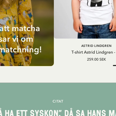
 att matcha
sar vi om
ASTRID LINDGREN
nmatchning!
V
T-shirt Astrid Lindgren -
259.00 SEK
CITAT
så ha ett syskon.” Då sa hans