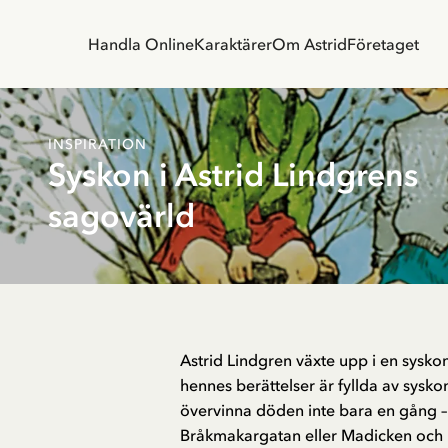
Handla Online
Karaktärer
Om Astrid
Företaget
INSPIRATION
Syskon i Astrid Lindgrens
sagovärld
Astrid Lindgren växte upp i en syskons
hennes berättelser är fyllda av sysk
övervinna döden inte bara en gång – 
Bråkmakargatan eller Madicken och L