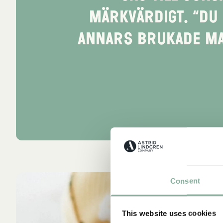
märkvärdigt. “Du 
Annars brukade man
Consent
Bö
e
This website uses cookies