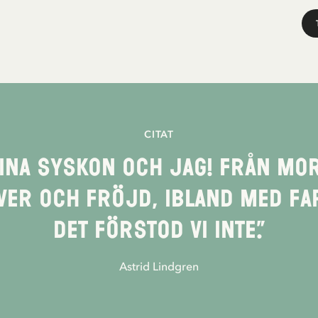
CITAT
mina syskon och jag! Från mor
iver och fröjd, ibland med far
det förstod vi inte.”
Astrid Lindgren