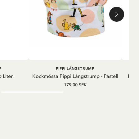
G
LÄGG I VARUKORG
P
PIPPI LÅNGSTRUMP
 Liten
Kockmössa Pippi Långstrump - Pastell
Mått
179.00 SEK