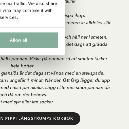
s, visp, stekpanna, stekspade, tallrik
se our traffic. We also share
Gör så här:
ers who may combine it with
unken. Lägg i salt och socker. Vispa ihop.
 services.
spa sedan ner mjölet. Vispa tills smeten är alldeles slät
och utan klumpar.
 Smält 3 msk smör i stekpannan och häll ner i smeten.
Allow all
ekpannan. När den börjar fräsa är det dags att grädda
pannkakor.
 häll i pannan. Vicka på pannan så att smeten täcker
hela botten.
h glanslös är det dags att vända med en stekspade.
an i ungefär 1 minut. När den fått färg lägger du upp
er med nästa pannkaka. Lägg i lite mer smör pannan då
och då om det behövs.
t med sylt eller lite socker.
ÅN PIPPI LÅNGSTRUMPS KOKBOK