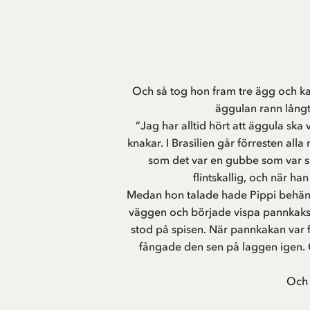
Och så tog hon fram tre ägg och ka
äggulan rann långt 
”Jag har alltid hört att äggula ska 
knakar. I Brasilien går förresten all
som det var en gubbe som var så 
flintskallig, och när ha
Medan hon talade hade Pippi behänd
väggen och började vispa pannkakssm
stod på spisen. När pannkakan var f
fångade den sen på laggen igen. O
Och 