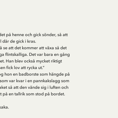
et på henne och gick sönder, så att
 där de gick i kras.
 få se att det kommer att växa så det
ga flintskalliga. Det var bara en gång
et. Han blev också mycket riktigt
n fick lov att rycka ut.”
 tog hon en badborste som hängde på
t som var kvar i en pannkakslagg som
et så att den vände sig i luften och
 på en tallrik som stod på bordet.
kaka.