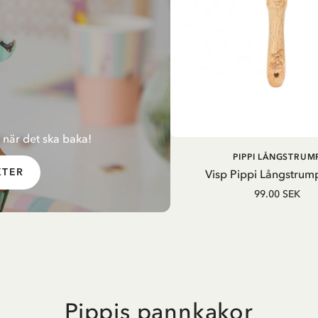
 när det ska baka!
LÄGG I VARUKOR
PIPPI LÅNGSTRUM
KTER
Visp Pippi Långstrump
99.00 SEK
Pippis pannkakor