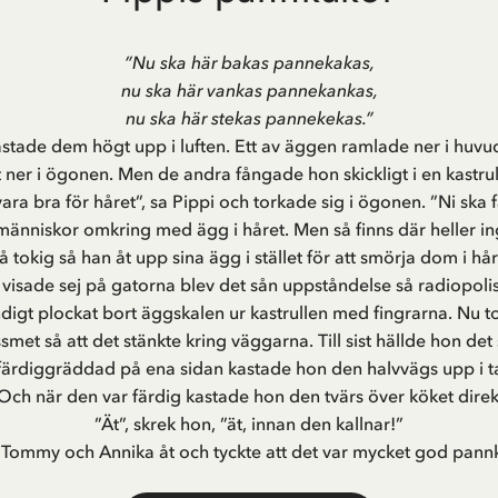
”Nu ska här bakas pannekakas,
nu ska här vankas pannekankas,
nu ska här stekas pannekekas.”
stade dem högt upp i luften. Ett av äggen ramlade ner i huvud
ner i ögonen. Men de andra fångade hon skickligt i en kastrull
vara bra för håret”, sa Pippi och torkade sig i ögonen. ”Ni ska
a människor omkring med ägg i håret. Men så finns där heller in
tokig så han åt upp sina ägg i stället för att smörja dom i hår
n visade sej på gatorna blev det sån uppståndelse så radiopolise
igt plockat bort äggskalen ur kastrullen med fingrarna. Nu
et så att det stänkte kring väggarna. Till sist hällde hon de
ärdiggräddad på ena sidan kastade hon den halvvägs upp i tak
ch när den var färdig kastade hon den tvärs över köket direkt
”Ät”, skrek hon, ”ät, innan den kallnar!”
Tommy och Annika åt och tyckte att det var mycket god pann