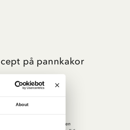
ecept på pannkakor
ca 16 stycken
2 stora ägg eller 3 små
1/2 tsk salt
t
1 msk strösocker
About
ika
6 dl mjölk (3 %)
0%
3 dl vetemjöl
 smör + extra smör till stekningen