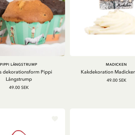
LÄGG I VARUKORG
LÄGG I VARUKORG
PIPPI LÅNGSTRUMP
MADICKEN
s dekorationsform Pippi
Kakdekoration Madicken
Långstrump
49.00 SEK
49.00 SEK