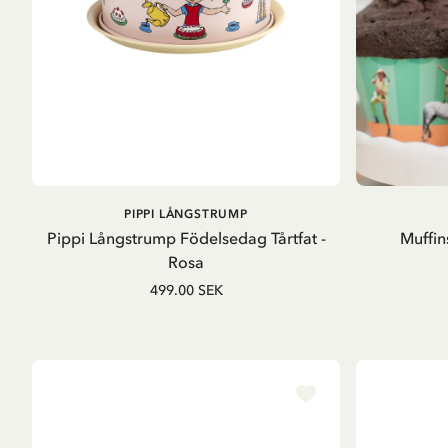
LÄGG I VARUKORG
PIPPI LÅNGSTRUMP
Pippi Långstrump Födelsedag Tårtfat -
Muffin
Rosa
499.00 SEK