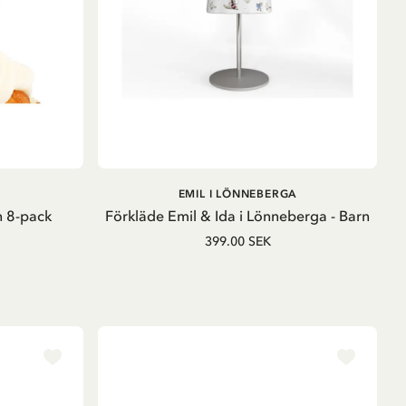
LÄGG I VARUKORG
EMIL I LÖNNEBERGA
 8-pack
Förkläde Emil & Ida i Lönneberga - Barn
399.00 SEK