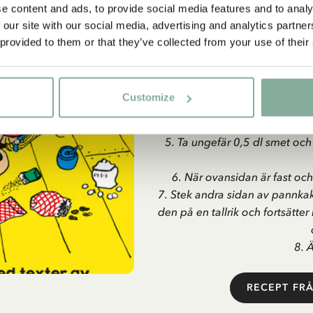
bunke, måttsat
e content and ads, to provide social media features and to analy
 our site with our social media, advertising and analytics partn
1. Knäck äggen i b
Ja, jag accepterar
villkoren
.
 provided to them or that they’ve collected from your use of their
2. Häll i 2 dl av mjölken och vi
PRENUMERERA NU
3. Vispa i resten av mjölken.
Customize
4. Lägg en ny klick smör i st
5. Ta ungefär 0,5 dl smet och
6. När ovansidan är fast oc
7. Stek andra sidan av pannkak
den på en tallrik och fortsätt
8. Ä
RECEPT FR