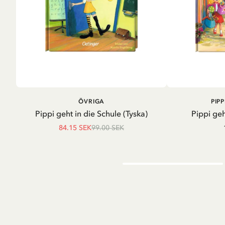
LÄGG I VARUKORG
LÄG
ÖVRIGA
PIP
Pippi geht in die Schule (Tyska)
Pippi geh
84.15 SEK
99.00 SEK