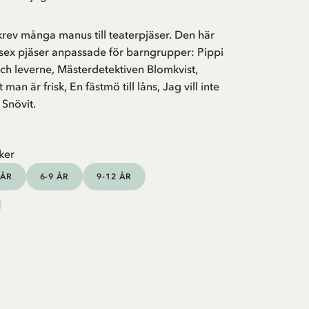
krev många manus till teaterpjäser. Den här
 sex pjäser anpassade för barngrupper: Pippi
ch leverne, Mästerdetektiven Blomkvist,
man är frisk, En fästmö till låns, Jag vill inte
 Snövit.
ker
 ÅR
6-9 ÅR
9-12 ÅR