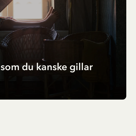
som du kanske gillar
r
pf