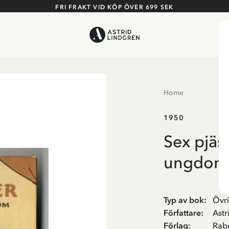
FRI FRAKT VID KÖP ÖVER 699 SEK
Home
1950
Sex pjäs
ungdom
Typ av bok
:
Övri
Författare
:
Astr
Förlag
:
Rab