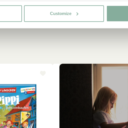
Customize
-15%