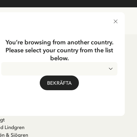
LEVERANSLAND
You’re browsing from another country.
Please select your country from the list
below.
er för barn och
BEKRÄFTA
gt
id Lindgren
én & Sjögren