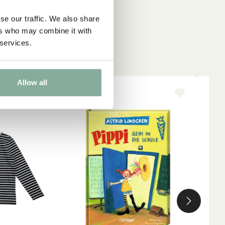
se our traffic. We also share
ers who may combine it with
 services.
Allow all
-15%
NY