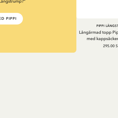
 Långstrump?"
D PIPPI
PIPPI LÅNG
Långärmad topp Pi
med kappsäcken
295.00 