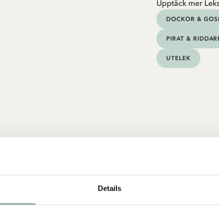
Upptäck mer Lek
DOCKOR & GOS
PIRAT & RIDDAR
UTELEK
Details