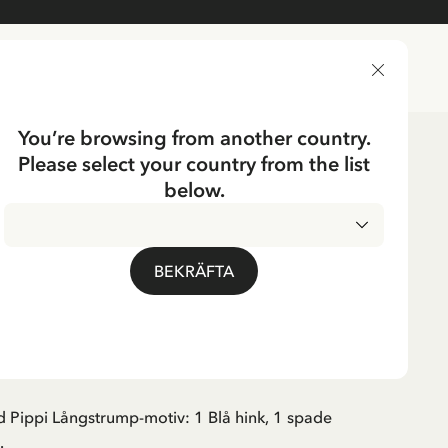
LEVERANSLAND
You’re browsing from another country.
Please select your country from the list
aker
Utelek
below.
UMP
aker Pippi Långstrump
BEKRÄFTA
 Pippi Långstrump-motiv: 1 Blå hink, 1 spade
.