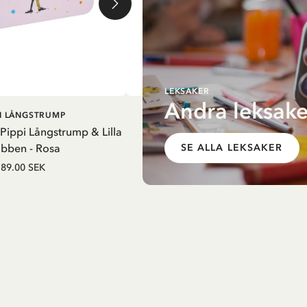
LEKSAKER
Andra leksake
G I VARUKORG
LÄGG I VARUKORG
PI LÅNGSTRUMP
PIPPI LÅNGSTRUMP
 Pippi Långstrump & Lilla
Resväska i plåt Pippi Långstrum
bben - Rosa
picknick - Vit
SE ALLA LEKSAKER
89.00 SEK
89.00 SEK