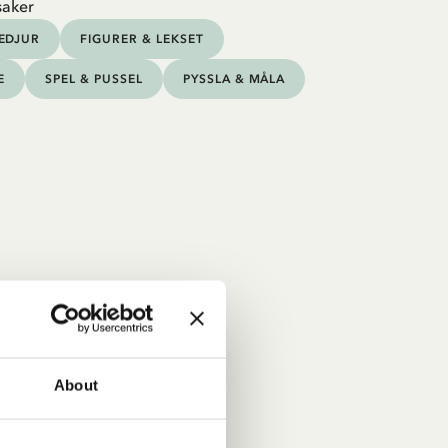
saker
EDJUR
FIGURER & LEKSET
E
SPEL & PUSSEL
PYSSLA & MÅLA
About