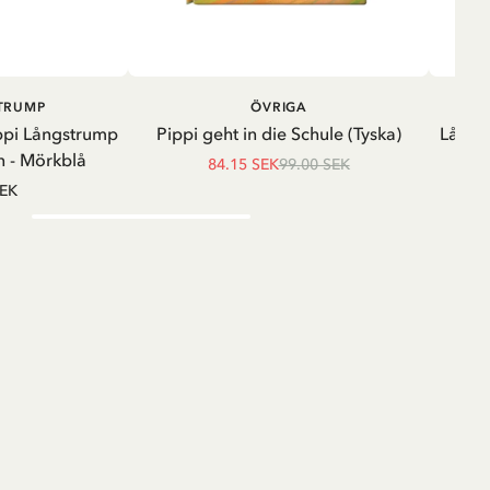
LÄGG I VARUKORG
LÄGG I
STRUMP
ÖVRIGA
VARUKORG
ppi Långstrump
Pippi geht in die Schule (Tyska)
Långä
 - Mörkblå
84.15 SEK
99.00 SEK
SEK