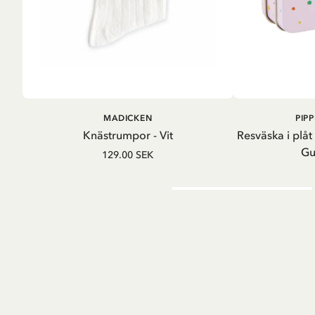
LÄG
LÄGG I
MADICKEN
PIP
VARUKORG
Knästrumpor - Vit
Resväska i plåt
Gu
129.00 SEK