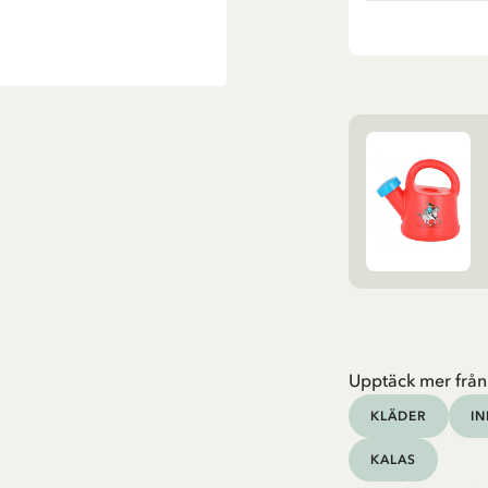
Upptäck mer från
KLÄDER
I
KALAS