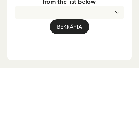
from the list below.
BEKRÄFTA
Vill du ha vårt nyhetsbrev?
Anmäl dig till vårt nyhetsbrev för godnattsagor, nyheter,
roliga produkter och massa mer! Dessutom får du en
rabattkod som ger dig 10 % på din första beställning.