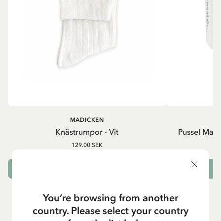
MADICKEN
Knästrumpor - Vit
Pussel Madi
129.00 SEK
VÄLJ STORLEK
L
You’re browsing from another
country. Please select your country