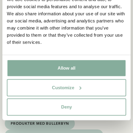
- få 10% rabatt
Text och illustration i folierad silver.
provide social media features and to analyse our traffic.
Börja prenumerera på Astrid Lindgrenbutikens
Finns i storlekarna:
We also share information about your use of our site with
nyhetsbrev för unika erbjudanden och fakta om
21x30 cm
our social media, advertising and analytics partners who
Astrid Lindgren. Dessutom får du 10% rabatt på
30x40 cm
may combine it with other information that you’ve
ditt första köp!
provided to them or that they’ve collected from your use
of their services.
Ja, jag accepterar
villkoren
.
PRENUMERERA NU
Allow all
Customize
Upptäck mer från Madicken
PRODUKTER MED MADICKEN
Deny
PRODUKTER MED LOTTA
PRODUKTER MED EMIL
PRODUKTER MED BULLERBYN