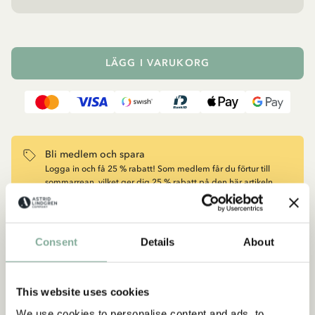
LÄGG I VARUKORG
Bli medlem och spara
Logga in och få 25 % rabatt! Som medlem får du förtur till
sommarrean, vilket ger dig 25 % rabatt på den här artikeln.
Registreringen går snabbt och är helt kostnadsfri. Skapa ett
konto och ta del av rabatten här
BLI MEDLEM HÄR
Consent
Details
About
This website uses cookies
Beskrivning
Detaljer
Frakt & retur
Prenumerera på vårt nyhetsbrev
We use cookies to personalise content and ads, to