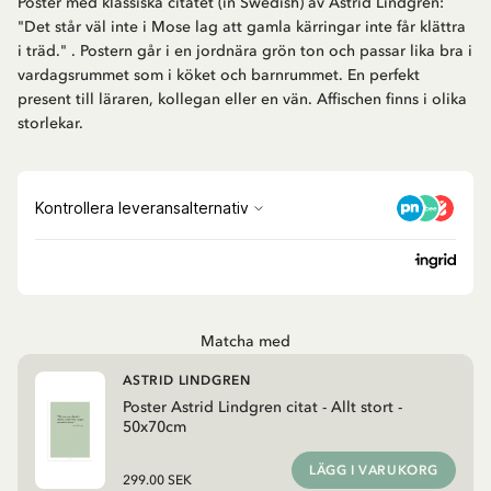
Poster med klassiska citatet (in Swedish) av Astrid Lindgren:
"Det står väl inte i Mose lag att gamla kärringar inte får klättra
i träd." . Postern går i en jordnära grön ton och passar lika bra i
vardagsrummet som i köket och barnrummet. En perfekt
present till läraren, kollegan eller en vän. Affischen finns i olika
storlekar.
Matcha med
ASTRID LINDGREN
Poster Astrid Lindgren citat - Allt stort -
50x70cm
LÄGG I VARUKORG
299.00 SEK