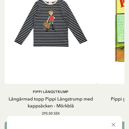
PIPPI LÅNGSTRUMP
Långärmad topp Pippi Långstrump med
Pippi ge
kappsäcken - Mörkblå
8
295.00 SEK
VÄLJ STORLEK
L