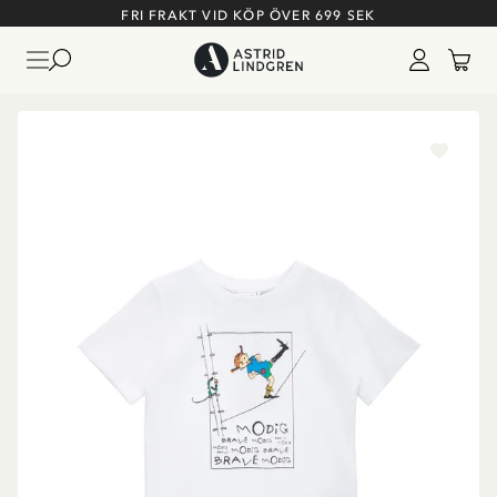
FRI FRAKT VID KÖP ÖVER 699 SEK