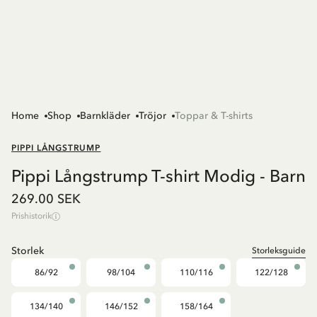
Home
Shop
Barnkläder
Tröjor
Toppar & T-shirts
PIPPI LÅNGSTRUMP
Pippi Långstrump T-shirt Modig - Barn
269.00 SEK
Prishistorik
Storlek
Storleksguide
86/92
98/104
110/116
122/128
134/140
146/152
158/164