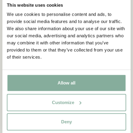
This website uses cookies
We use cookies to personalise content and ads, to
Matcha med
provide social media features and to analyse our traffic.
PIPPI LÅNGSTRUMP
We also share information about your use of our site with
Pippi Långstrump T-Shirt Stark - Barn
our social media, advertising and analytics partners who
may combine it with other information that you’ve
VÄLJ STORLEK
269.00 SEK
provided to them or that they’ve collected from your use
of their services.
Upptäck mer från Pippi Långstrump
Allow all
KLÄDER
INREDNING
LEKSAKER
BÖCKER
KALAS
Customize
Deny