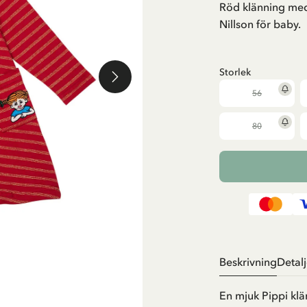
Röd klänning me
Nillson för baby.
Storlek
56
80
Beskrivning
Detalj
En mjuk Pippi klä