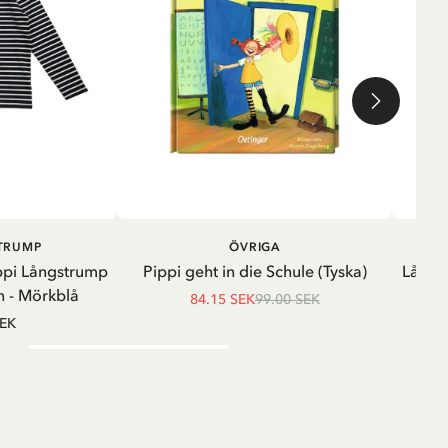
LÄGG I VARUKORG
LÄGG I
STRUMP
ÖVRIGA
VARUKORG
ppi Långstrump
Pippi geht in die Schule (Tyska)
Långä
 - Mörkblå
84.15 SEK
99.00 SEK
SEK