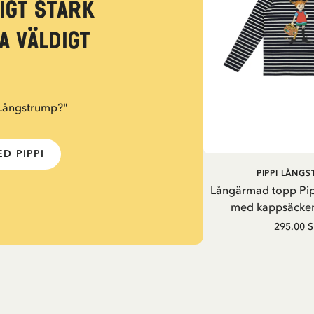
igt stark
a väldigt
 Långstrump?"
D PIPPI
PIPPI LÅNG
Långärmad topp Pi
med kappsäcken
295.00 