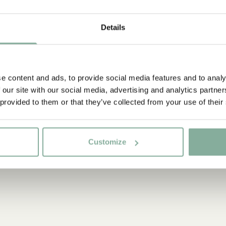
Upptäck mer från
Details
KLÄDER
I
KALAS
e content and ads, to provide social media features and to analy
 our site with our social media, advertising and analytics partn
 provided to them or that they’ve collected from your use of their
Customize