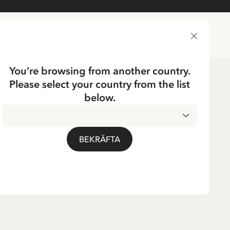
LEVERANSLAND
You’re browsing from another country.
Please select your country from the list
kläder
Baby
Klänningar
below.
UMP
ångstrump Röd
BEKRÄFTA
g med Guldränder -