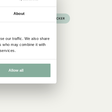
 Pippi Långstrump
About
NREDNING
LEKSAKER
BÖCKER
se our traffic. We also share
ers who may combine it with
 services.
Allow all