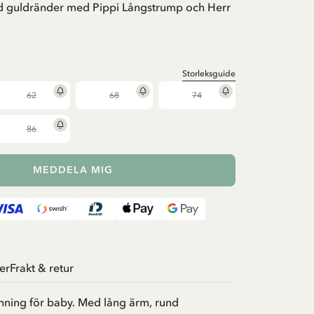
d guldränder med Pippi Långstrump och Herr
Storleksguide
62
68
74
86
MEDDELA MIG
er
Frakt & retur
nning för baby. Med lång ärm, rund