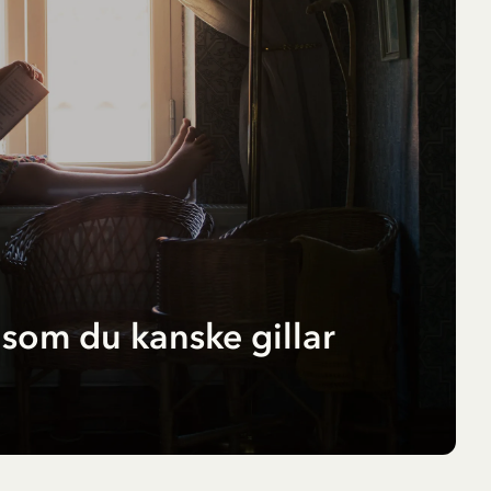
som du kanske gillar
r
pf