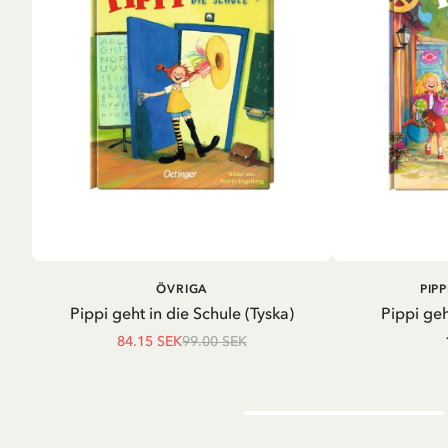
LÄGG I VARUKORG
LÄG
ÖVRIGA
PIP
Pippi geht in die Schule (Tyska)
Pippi geh
84.15 SEK
99.00 SEK