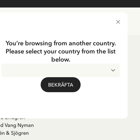
LEVERANSLAND
You’re browsing from another country.
Please select your country from the list
below.
Humlegården
BEKRÄFTA
erbok
id Lindgren
rid Vang Nyman
én & Sjögren