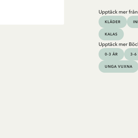
Upptäck mer från
KLÄDER
I
KALAS
Upptäck mer Böc
0-3 ÅR
3-6
UNGA VUXNA