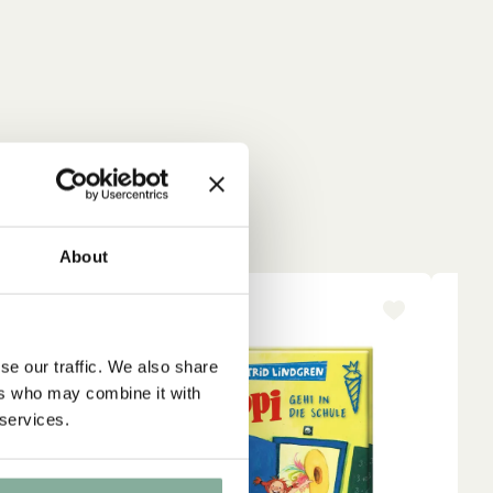
About
-15%
NY
se our traffic. We also share
ers who may combine it with
 services.