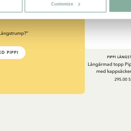
a väldigt
Customize
 Långstrump?"
D PIPPI
PIPPI LÅNG
Långärmad topp Pi
med kappsäcken
295.00 