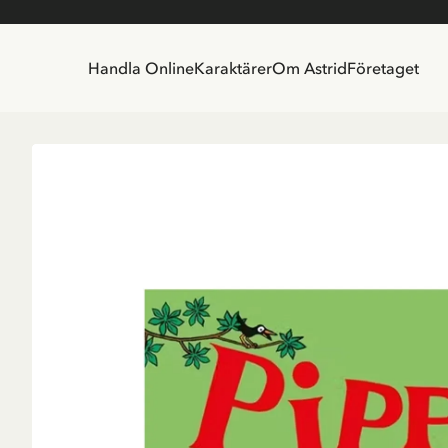
Handla Online
Karaktärer
Om Astrid
Företaget