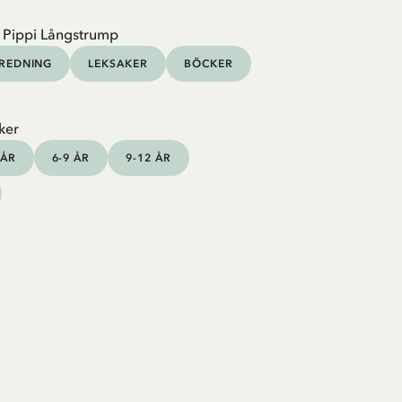
 Pippi Långstrump
NREDNING
LEKSAKER
BÖCKER
ker
 ÅR
6-9 ÅR
9-12 ÅR