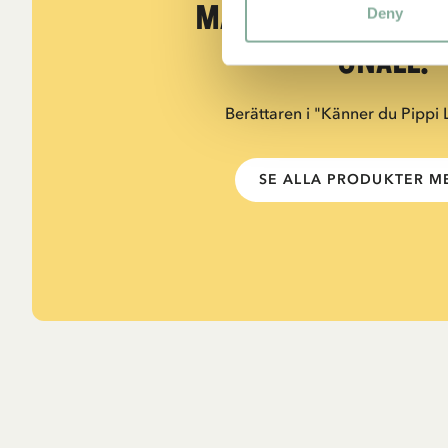
måste också var
Deny
snäll.”
Berättaren i "Känner du Pippi
SE ALLA PRODUKTER ME