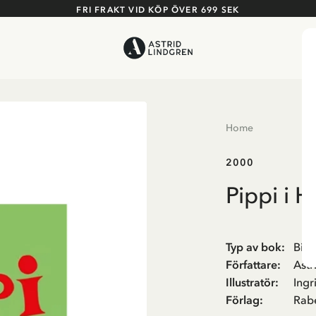
FRI FRAKT VID KÖP ÖVER 699 SEK
Home
2000
Pippi i 
Typ av bok
:
Bild
Författare
:
Astr
Illustratör
:
Ing
Förlag
:
Rab