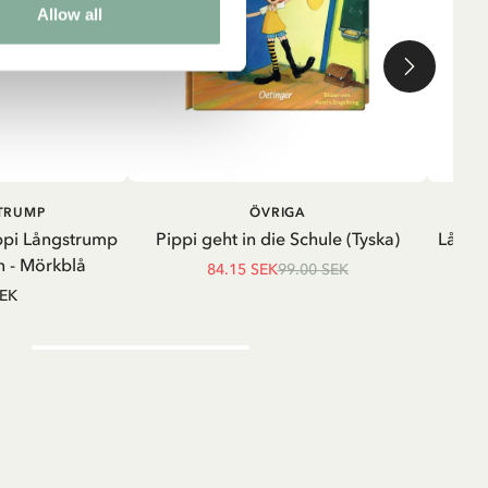
Allow all
LÄGG I VARUKORG
LÄGG I
STRUMP
ÖVRIGA
VARUKORG
ppi Långstrump
Pippi geht in die Schule (Tyska)
Långä
 - Mörkblå
84.15 SEK
99.00 SEK
SEK