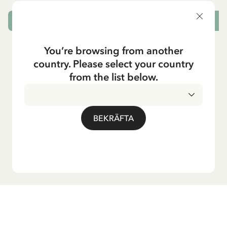
LÄGG I VARUKORG
L
You’re browsing from another
country. Please select your country
from the list below.
BEKRÄFTA