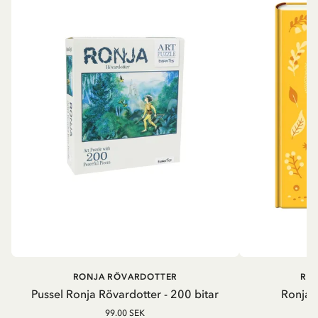
RONJA RÖVARDOTTER
RO
Pussel Ronja Rövardotter - 200 bitar
Ronja 
99.00 SEK