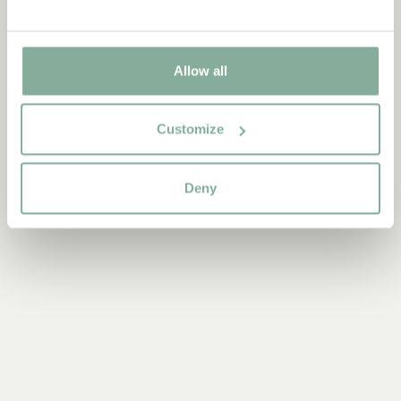
LÄGG I VARUKORG
229.00 SEK
Allow all
Upptäck mer från Ronja Rövardotter
Customize
PRODUKTER MED RONJA RÖVARDOTTER
Deny