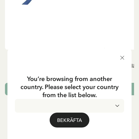
MADICKEN
Stråhatt Madicken Platt - Marinblå
Lisabetklän
219.00 SEK
You’re browsing from another
country. Please select your country
LÄGG I VARUKORG
from the list below.
BEKRÄFTA