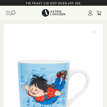
FRI FRAKT VID KÖP ÖVER 699 SEK