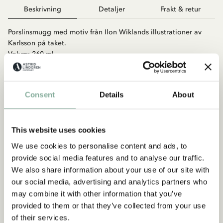
Beskrivning
Detaljer
Frakt & retur
Porslinsmugg med motiv från Ilon Wiklands illustrationer av
Karlsson på taket.
Volym: 260 ml
Consent
Details
About
This website uses cookies
We use cookies to personalise content and ads, to
Matcha med
provide social media features and to analyse our traffic.
We also share information about your use of our site with
RONJA RÖVARDOTTER
our social media, advertising and analytics partners who
Mugg Ronja Rövardotter 260 ml - Grön
may combine it with other information that you’ve
LÄGG I VARUKORG
provided to them or that they’ve collected from your use
149.00 SEK
of their services.