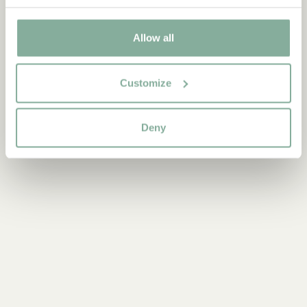
Upptäck mer Böcker
Allow all
0-3 ÅR
3-6 ÅR
6-9 ÅR
9-12 ÅR
UNGA VUXNA
Customize
Deny