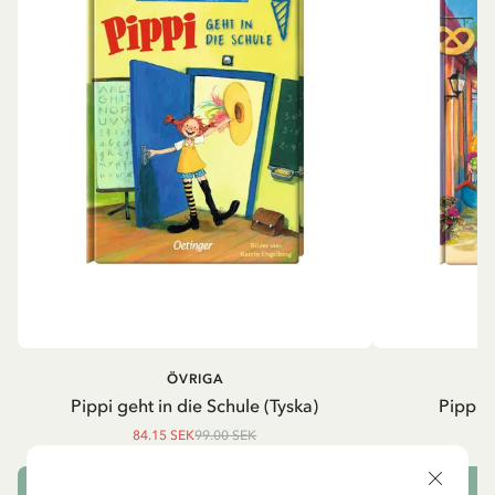
ÖVRIGA
P
Pippi geht in die Schule (Tyska)
Pippi g
84.15 SEK
99.00 SEK
LÄGG I VARUKORG
L