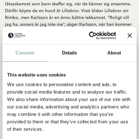
låtsaskamrat som barn skaffar sig, när de känner sig ensamma.
Därför köpte de en hund åt Lillebror. Visst älskar Lillebror sin
Bimbo, men Karlsson är en ännu bättre lekkamrat. ”Roligt vill
jag ha, annars är jag inte me”, säger Karlsson, när han kommer
inflygande genom Lillebrors fönster, pigg och nyter och alltid
redo för nya filurerier.
Den andra boken om Karlsson på taket, i vilken fröken Bock,
Consent
Details
About
husföreståndarinnan som Karlsson älskar att ”tirritera”, dyker
upp för första gången.
This website uses cookies
Köp produkten
We use cookies to personalise content and ads, to
provide social media features and to analyse our traffic.
KARLSSON PÅ TAKET
We also share information about your use of our site with
Stora boken om Karlsson på taket
our social media, advertising and analytics partners who
LÄGG I VARUKORG
may combine it with other information that you’ve
229.00 SEK
provided to them or that they’ve collected from your use
of their services.