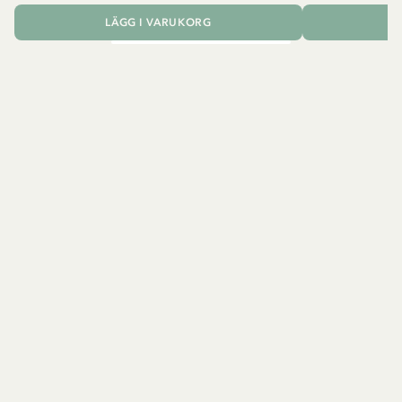
LÄGG I VARUKORG
L