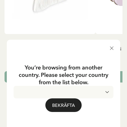
MADICKEN
P
Knästrumpor - Vit
Resväska i pl
129.00 SEK
You’re browsing from another
country. Please select your country
VÄLJ STORLEK
L
from the list below.
BEKRÄFTA