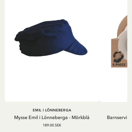
EMIL I LÖNNEBERGA
EM
Mysse Emil i Lönneberga - Mörkblå
Barnservis 
189.00 SEK