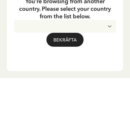
You’re browsing from another
country. Please select your country
from the list below.
BEKRÄFTA
Vill du ha vårt nyhetsbrev?
Anmäl dig till vårt nyhetsbrev för godnattsagor, nyheter,