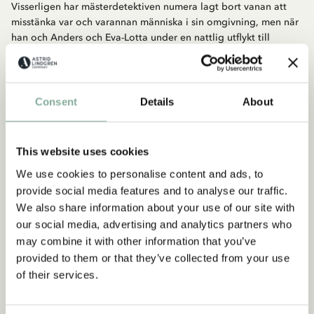
Visserligen har mästerdetektiven numera lagt bort vanan att
misstänka var och varannan människa i sin omgivning, men när
han och Anders och Eva-Lotta under en nattlig utflykt till
slottsruinen med egna ögon får se lille Rasmus rövas bort av
kidnappare, då tar han upp kampen utan att tveka. Boken är
illustrerad av Kerstin Thorvall i de första utgåvorna men har
senare illustrerats även av Eric Palmquist med omslag av Ilon
Consent
Details
About
Wikland.
This website uses cookies
Köp produkten
We use cookies to personalise content and ads, to
KALLE BLOMKVIST
provide social media features and to analyse our traffic.
Mästerdetektiven Blomkvist Samlade fall
We also share information about your use of our site with
LÄGG I VARUKORG
our social media, advertising and analytics partners who
229.00 SEK
may combine it with other information that you’ve
provided to them or that they’ve collected from your use
of their services.
Upptäck mer Böcker