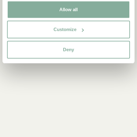
0-3 ÅR
3-6 ÅR
6-9 ÅR
9-12 ÅR
Allow all
UNGA VUXNA
Customize
Deny