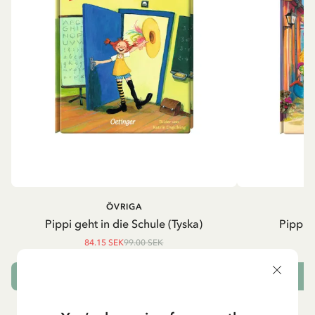
ÖVRIGA
P
Pippi geht in die Schule (Tyska)
Pippi g
84.15 SEK
99.00 SEK
LÄGG I VARUKORG
L