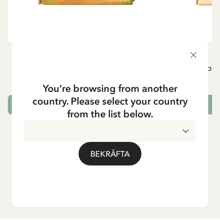
ÖVRIGA
P
Pippi geht in die Schule (Tyska)
Pippi g
84.15 SEK
99.00 SEK
You’re browsing from another
country. Please select your country
LÄGG I VARUKORG
L
from the list below.
BEKRÄFTA