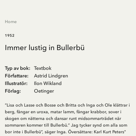
Home
1952
Immer lustig in Bullerbü
Typ av bok
:
Textbok
Författare
:
Astrid Lindgren
Illustratör
:
Ilon Wikland
Förlag
:
Oetinger
”Lisa och Lasse och Bosse och Britta och Inga och Ole klättrar i
berg, fångar en uroxa, matar lamm, fångar krabbor, sover i
skogen om nätterna och dansar runt midsommarträdet när
sommaren kommer till Bullerbü.” Jag tycker synd om alla som
bor inte i Bullerbü”, säger Inga. Översättare: Karl Kurt Peters"