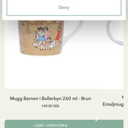
Deny
BA
Mugg Barnen i Bullerbyn 260 ml - Brun
Emaljmugg B
149.00 SEK
LÄGG I VARUKORG
L