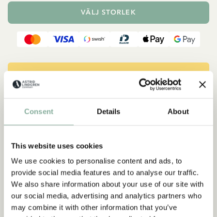
VÄLJ STORLEK
Bli medlem och spara
Logga in och få 25 % rabatt! Som medlem får du förtur till
sommarrean, vilket ger dig 25 % rabatt på den här artikeln.
Registreringen går snabbt och är helt kostnadsfri. Skapa ett
Consent
Details
About
konto och ta del av rabatten här
BLI MEDLEM HÄR
This website uses cookies
We use cookies to personalise content and ads, to
provide social media features and to analyse our traffic.
Beskrivning
Detaljer
Frakt & retur
We also share information about your use of our site with
our social media, advertising and analytics partners who
Tröja med lång ärm, rund halsringning och volanger på
axlarna. Produkten innehåller certifierad ekologisk bomull.
may combine it with other information that you’ve