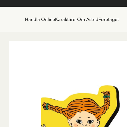
Handla Online
Karaktärer
Om Astrid
Företaget