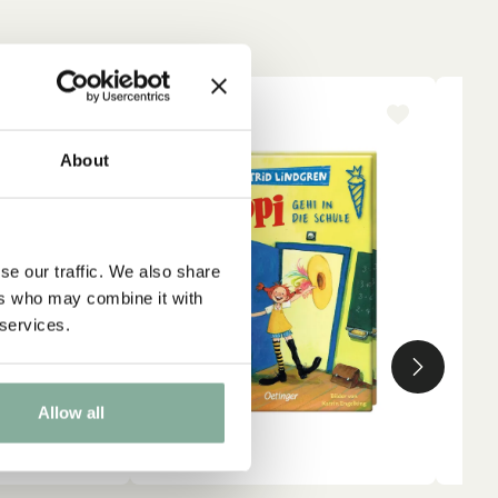
-15%
NY
t
About
ika
0%
se our traffic. We also share
ers who may combine it with
 services.
Allow all