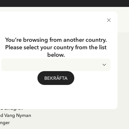
LEVERANSLAND
You’re browsing from another country.
Please select your country from the list
below.
ippi Langstrumpf!
BEKRÄFTA
erbok
id Lindgren
rid Vang Nyman
inger