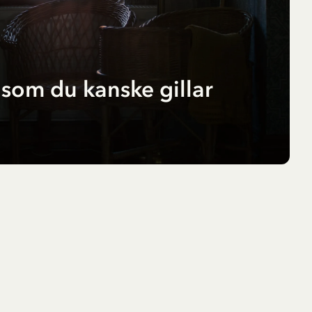
som du kanske gillar
r
pf