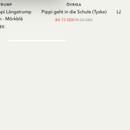
LÄGG I VARUKORG
LÄGG I
STRUMP
ÖVRIGA
VARUKORG
ppi Långstrump
Pippi geht in die Schule (Tyska)
Långä
 - Mörkblå
84.15 SEK
99.00 SEK
SEK