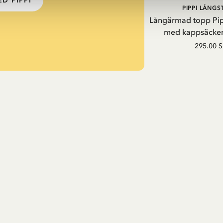
D PIPPI
PIPPI LÅNG
Långärmad topp Pi
med kappsäcken
295.00 