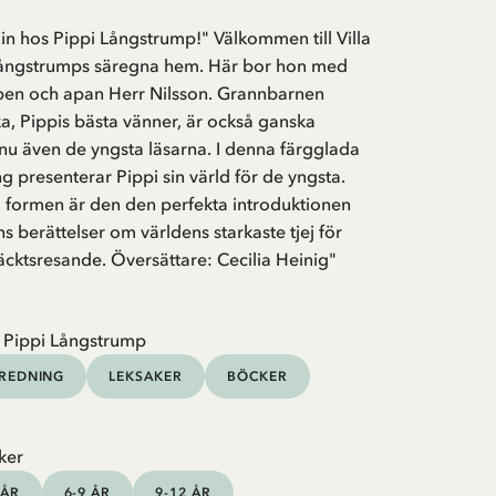
in hos Pippi Långstrump!" Välkommen till Villa
i Långstrumps säregna hem. Här bor hon med
bben och apan Herr Nilsson. Grannbarnen
, Pippis bästa vänner, är också ganska
 nu även de yngsta läsarna. I denna färgglada
g presenterar Pippi sin värld för de yngsta.
i formen är den den perfekta introduktionen
ens berättelser om världens starkaste tjej för
cktsresande. Översättare: Cecilia Heinig"
 Pippi Långstrump
NREDNING
LEKSAKER
BÖCKER
ker
 ÅR
6-9 ÅR
9-12 ÅR