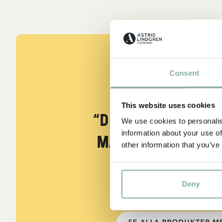
Consent
Bö
e
CITAT
This website uses cookies
“Den som är väld
We use cookies to personalis
information about your use of
måste också var
other information that you’ve
snäll.”
Deny
Berättaren i "Känner du Pippi