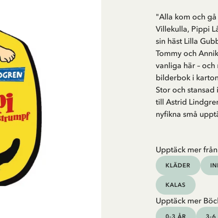
"Alla kom och gå 
Villekulla, Pipp
sin häst Lilla Gu
Tommy och Annika
vanliga här – och
bilderbok i karton
Stor och stansad 
till Astrid Lindgr
nyfikna små upptä
Upptäck mer från
KLÄDER
I
KALAS
Upptäck mer Böc
0-3 ÅR
3-6