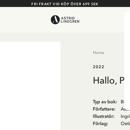
FRI FRAKT VID KÖP ÖVER 699 SEK
Home
2022
Hallo, P
Typ av bok
:
Bild
Författare
:
Astr
Illustratör
:
Ing
Förlag
:
Oet