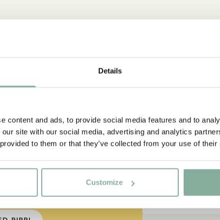
NYINKOMMET
Prenumerera på vårt nyhetsbrev - få 10% rabat
Details
rja prenumerera på Astrid Lindgrenbutikens nyhetsbrev för un
rbjudanden och fakta om Astrid Lindgren. Dessutom får du 1
rabatt på ditt första köp!
igt stark
e content and ads, to provide social media features and to analy
 our site with our social media, advertising and analytics partn
a väldigt
Ja, jag accepterar
villkoren
.
 provided to them or that they’ve collected from your use of their
PRENUMERERA NU
Customize
 Långstrump?"