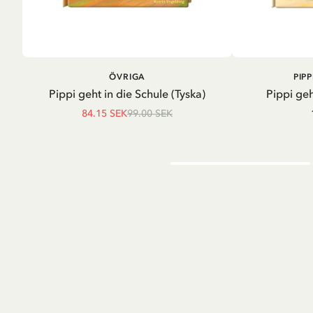
LÄGG I VARUKORG
LÄG
ÖVRIGA
PIP
Pippi geht in die Schule (Tyska)
Pippi geh
84.15 SEK
99.00 SEK