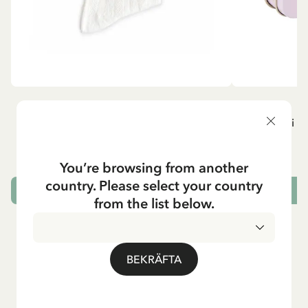
MADICKEN
P
Knästrumpor - Vit
Resväska i pl
129.00 SEK
You’re browsing from another
country. Please select your country
VÄLJ STORLEK
L
from the list below.
BEKRÄFTA