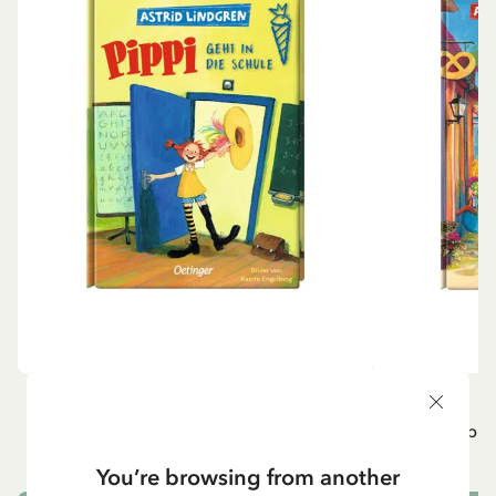
ÖVRIGA
P
Pippi geht in die Schule (Tyska)
Pippi g
84.15 SEK
99.00 SEK
You’re browsing from another