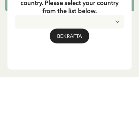
country. Please select your country
LÄGG I VARUKORG
L
from the list below.
BEKRÄFTA
Vill du ha vårt nyhetsbrev?
Anmäl dig till vårt nyhetsbrev för godnattsagor, nyheter,
roliga produkter och massa mer! Dessutom får du en