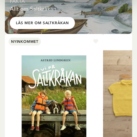
FAKTA
Allt om Saltkråkan
LÄS MER OM SALTKRÅKAN
NYINKOMMET