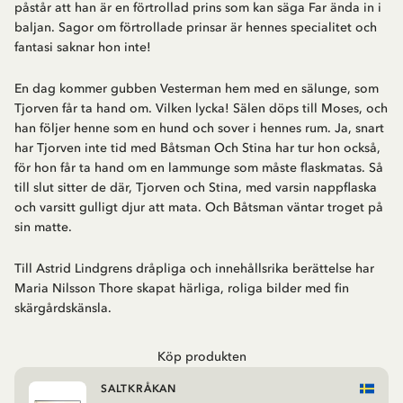
påstår att han är en förtrollad prins som kan säga Far ända in i
baljan. Sagor om förtrollade prinsar är hennes specialitet och
fantasi saknar hon inte!
En dag kommer gubben Vesterman hem med en sälunge, som
Tjorven får ta hand om. Vilken lycka! Sälen döps till Moses, och
han följer henne som en hund och sover i hennes rum. Ja, snart
har Tjorven inte tid med Båtsman Och Stina har tur hon också,
för hon får ta hand om en lammunge som måste flaskmatas. Så
till slut sitter de där, Tjorven och Stina, med varsin nappflaska
och varsitt gulligt djur att mata. Och Båtsman väntar troget på
sin matte.
Till Astrid Lindgrens dråpliga och innehållsrika berättelse har
Maria Nilsson Thore skapat härliga, roliga bilder med fin
skärgårdskänsla.
Köp produkten
SALTKRÅKAN