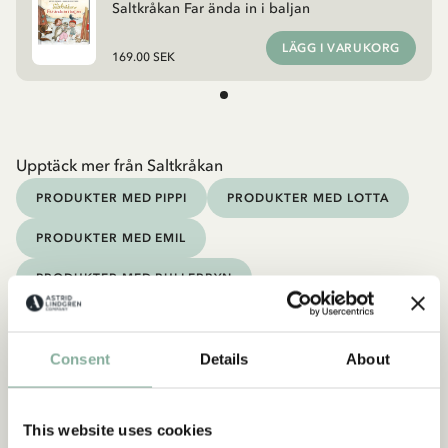
Saltkråkan Far ända in i baljan
LÄGG I VARUKORG
169.00 SEK
Upptäck mer från Saltkråkan
PRODUKTER MED PIPPI
PRODUKTER MED LOTTA
PRODUKTER MED EMIL
PRODUKTER MED BULLERBYN
PRODUKTER MED BRÖDERNA LEJONHJÄRTA
Upptäck mer Böcker
Consent
Details
About
0-3 ÅR
3-6 ÅR
6-9 ÅR
9-12 ÅR
UNGA VUXNA
This website uses cookies