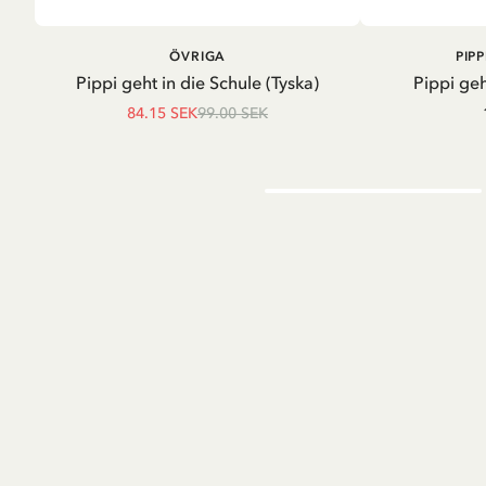
LÄGG I VARUKORG
LÄG
ÖVRIGA
PIP
Pippi geht in die Schule (Tyska)
Pippi geh
84.15 SEK
99.00 SEK