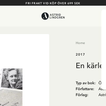
FRI FRAKT VID KÖP ÖVER 699 SEK
Home
2017
En kärle
Typ av bok
:
Övri
Författare
:
Astr
Förlag
:
Astr