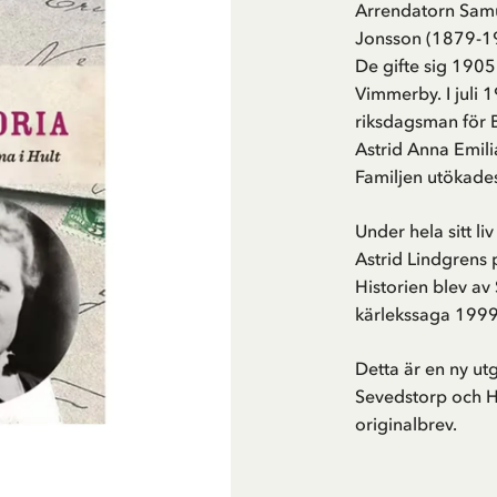
Arrendatorn Sam
Jonsson (1879-19
De gifte sig 1905
Vimmerby. I juli 
riksdagsman för 
Astrid Anna Emili
Familjen utökades
Under hela sitt li
Astrid Lindgrens 
Historien blev av 
kärlekssaga 1999
Detta är en ny ut
Sevedstorp och Ha
originalbrev.