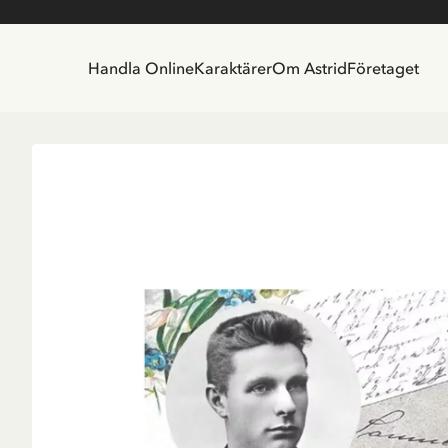
Handla Online
Karaktärer
Om Astrid
Företaget