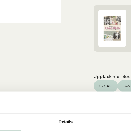
Upptäck mer Böc
0-3 ÅR
3-6
UNGA VUXNA
Details