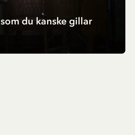
som du kanske gillar
r
pf