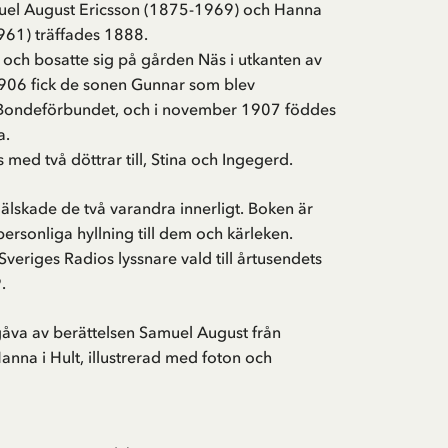
uel August Ericsson (1875-1969) och Hanna
61) träffades 1888.
 och bosatte sig på gården Näs i utkanten av
1906 fick de sonen Gunnar som blev
Bondeförbundet, och i november 1907 föddes
a.
 med två döttrar till, Stina och Ingegerd.
v älskade de två varandra innerligt. Boken är
personliga hyllning till dem och kärleken.
Sveriges Radios lyssnare vald till årtusendets
.
gåva av berättelsen Samuel August från
nna i Hult, illustrerad med foton och