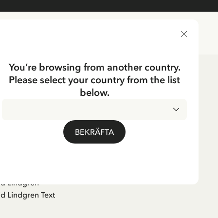
LEVERANSLAND
You’re browsing from another country.
Please select your country from the list
below.
kshistoria
BEKRÄFTA
gt
id Lindgren
id Lindgren Text