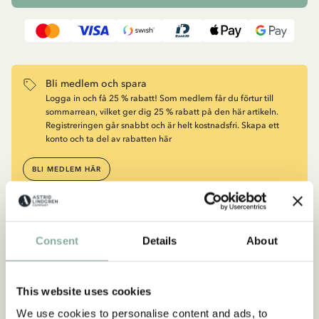
Bli medlem och spara
Logga in och få 25 % rabatt! Som medlem får du förtur till
sommarrean, vilket ger dig 25 % rabatt på den här artikeln.
Registreringen går snabbt och är helt kostnadsfri. Skapa ett
konto och ta del av rabatten här
BLI MEDLEM HÄR
Beskrivning
Detaljer
Frakt & retur
Consent
Details
About
Det är sommar på Saltkråkan och Tjorven blir överlycklig när
hon får en sälunge av Vesterman. Hon döper genast sälungen
This website uses cookies
till Moses, som blir en riktig favorit hos alla på Saltkråkan. Men
när Vesterman får veta att han kan sälja sälen och få flera
We use cookies to personalise content and ads, to