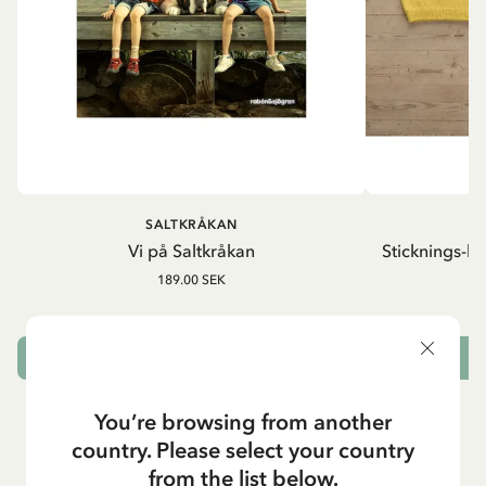
SALTKRÅKAN
Vi på Saltkråkan
Sticknings-ki
189.00 SEK
LÄGG I VARUKORG
L
You’re browsing from another
country. Please select your country
from the list below.