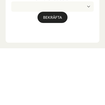
BEKRÄFTA
Vill du ha vårt nyhetsbrev?
Anmäl dig till vårt nyhetsbrev för godnattsagor, nyheter,
roliga produkter och massa mer! Dessutom får du en
rabattkod som ger dig 10 % på din första beställning.