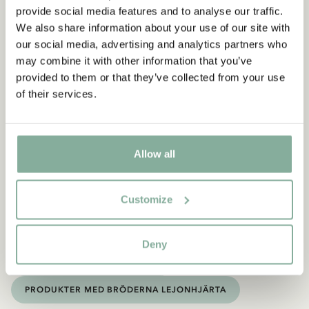
hundra kronor för den vill han ha den tillbaka. Det tänker
provide social media features and to analyse our traffic.
Tjorven absolut inte gå med på, så tillsammans med Pelle och
We also share information about your use of our site with
Stina gömmer hon Moses.
our social media, advertising and analytics partners who
may combine it with other information that you’ve
provided to them or that they’ve collected from your use
of their services.
Allow all
Upptäck mer från Saltkråkan
Customize
PRODUKTER MED PIPPI
PRODUKTER MED LOTTA
PRODUKTER MED EMIL
Deny
PRODUKTER MED BULLERBYN
PRODUKTER MED BRÖDERNA LEJONHJÄRTA