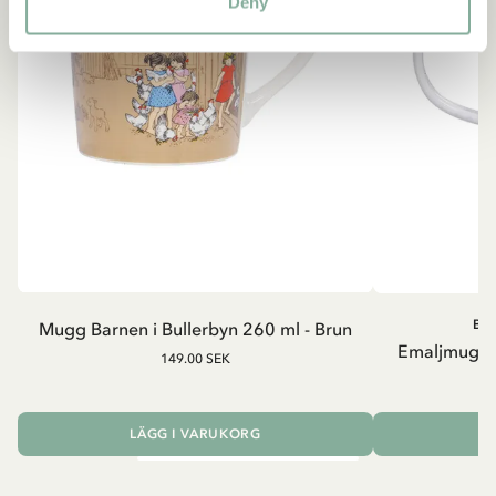
Deny
BA
Mugg Barnen i Bullerbyn 260 ml - Brun
Emaljmugg B
149.00 SEK
LÄGG I VARUKORG
L