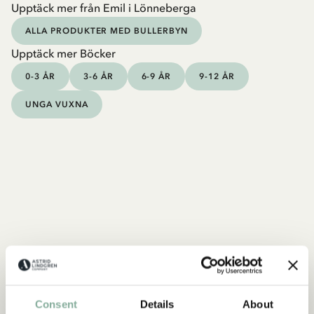
Upptäck mer från Emil i Lönneberga
ALLA PRODUKTER MED BULLERBYN
Upptäck mer Böcker
0-3 ÅR
3-6 ÅR
6-9 ÅR
9-12 ÅR
UNGA VUXNA
Consent
Details
About