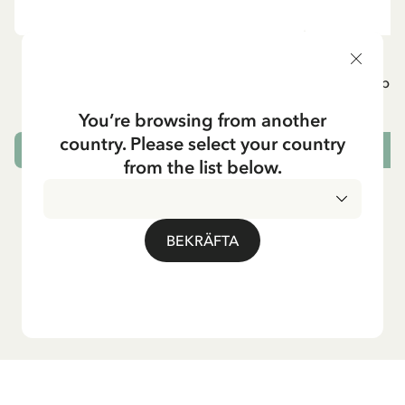
ÖVRIGA
P
Pippi geht in die Schule (Tyska)
Pippi g
84.15 SEK
99.00 SEK
You’re browsing from another
country. Please select your country
LÄGG I VARUKORG
L
from the list below.
BEKRÄFTA