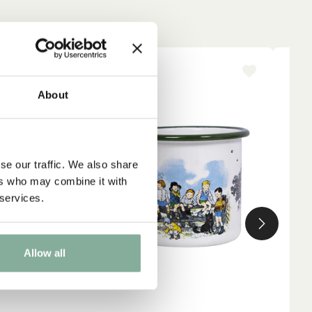
NYINKOMMET
-1
About
se our traffic. We also share
ers who may combine it with
 services.
Allow all