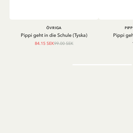
LÄGG I VARUKORG
LÄG
ÖVRIGA
PIP
Pippi geht in die Schule (Tyska)
Pippi geh
84.15 SEK
99.00 SEK