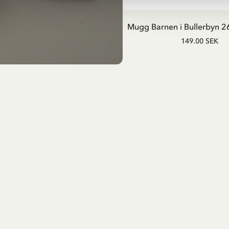
LÄGG I VARUKOR
Mugg Barnen i Bullerbyn 26
149.00 SEK