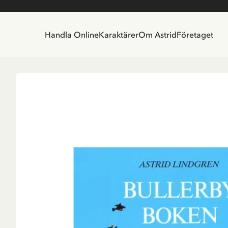
Handla Online
Karaktärer
Om Astrid
Företaget