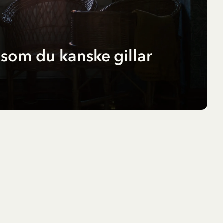
som du kanske gillar
r
pf