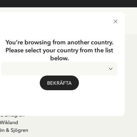
LEVERANSLAND
You’re browsing from another country.
Please select your country from the list
below.
yboken
BEKRÄFTA
lingsvolym
id Lindgren
 Wikland
én & Sjögren