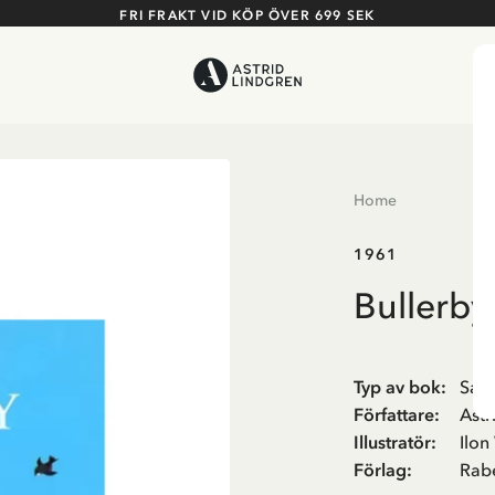
FRI FRAKT VID KÖP ÖVER 699 SEK
Home
1961
Bullerb
Typ av bok
:
Sam
Författare
:
Astr
Illustratör
:
Ilon
Förlag
:
Rab