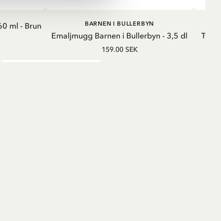
G
LÄGG I VARUKORG
BARNEN I BULLERBYN
0 ml - Brun
Emaljmugg Barnen i Bullerbyn - 3,5 dl
Tygmä
159.00 SEK