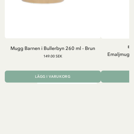
BA
Mugg Barnen i Bullerbyn 260 ml - Brun
Emaljmugg B
149.00 SEK
LÄGG I VARUKORG
L