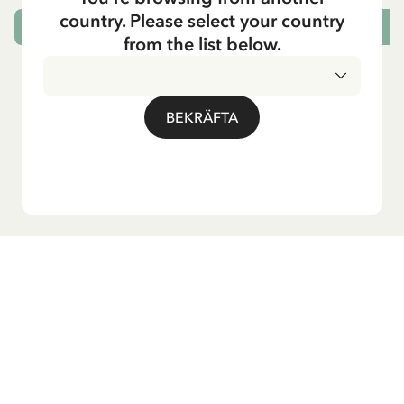
country. Please select your country
LÄGG I VARUKORG
L
from the list below.
BEKRÄFTA
Vill du ha vårt nyhetsbrev?
Anmäl dig till vårt nyhetsbrev för godnattsagor, nyheter,