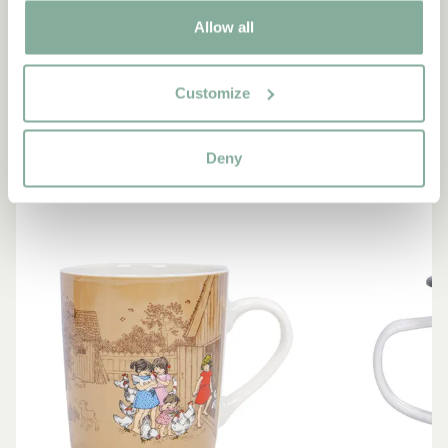
Allow all
SHOP
Allt med Bullerbyn
Customize
SE ALLA BULLERBY-PRODUKTER
Deny
NYINKOMMET
NYINKOMMET