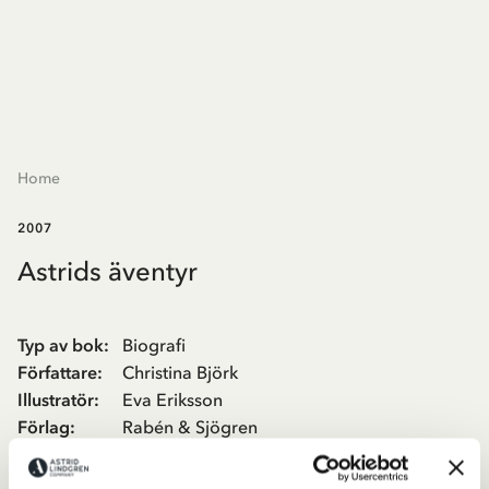
Home
2007
Astrids äventyr
Typ av bok
:
Biografi
Författare
:
Christina Björk
Illustratör
:
Eva Eriksson
Förlag
:
Rabén & Sjögren
Boken handlar om tre saker. Den handlar om den tiden när