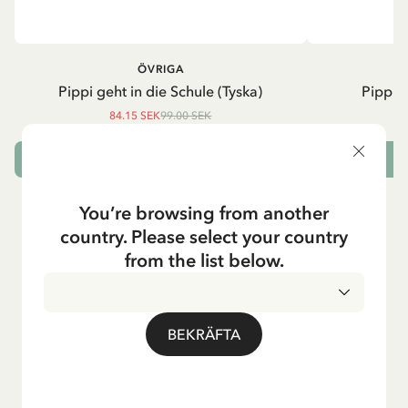
ÖVRIGA
P
Pippi geht in die Schule (Tyska)
Pippi g
84.15 SEK
99.00 SEK
LÄGG I VARUKORG
L
You’re browsing from another
country. Please select your country
from the list below.
BEKRÄFTA