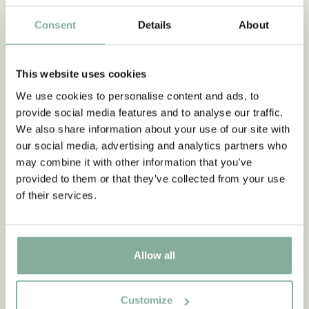
Astrid var barn och hette Astrid Ericsson och pratade
småländska, om hennes vänner och deras lekar. Den handlar
Consent
Details
About
också om hur Astrid Lindgren använde sin egen barndom när
hon skrev sina böcker. Dessutom kan boken vara till hjälp för
den som besöker Vimmerby och vill hitta saker som Astrid
This website uses cookies
skrivit om i sina böcker, till exempel sockerdricksträdet,
We use cookies to personalise content and ads, to
Bullerbyn och Katthult.
provide social media features and to analyse our traffic.
We also share information about your use of our site with
our social media, advertising and analytics partners who
Upptäck mer Böcker
may combine it with other information that you’ve
0-3 ÅR
3-6 ÅR
6-9 ÅR
9-12 ÅR
provided to them or that they’ve collected from your use
of their services.
UNGA VUXNA
Allow all
Customize