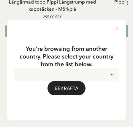
Långärmad topp Pippi Långstrump med
Pippi ge
kappsäcken - Mörkblå
8
295.00 SEK
VÄLJ STORLEK
L
You’re browsing from another
country. Please select your country
from the list below.
BEKRÄFTA