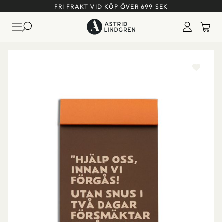
FRI FRAKT VID KÖP ÖVER 699 SEK