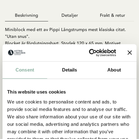
Beskrivning
Detaljer
Frakt & retur
Miniblock med ett av Pippi Långstrumps mest klasiska citat.
"Utan snus".
Blocket är förslutningsbart. Storlek 120 x 65 mm. Motivet
återfinns också på magneter och bokmärke.
Consent
Details
About
This website uses cookies
We use cookies to personalise content and ads, to
provide social media features and to analyse our traffic.
We also share information about your use of our site with
Upptäck mer från Pippi Långstrump
our social media, advertising and analytics partners who
KLÄDER
INREDNING
LEKSAKER
BÖCKER
may combine it with other information that you’ve
provided to them or that they’ve collected from your use