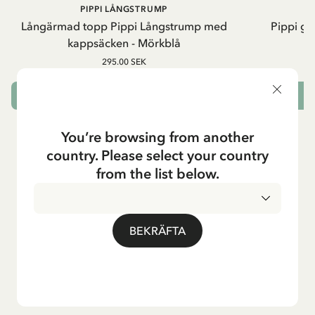
PIPPI LÅNGSTRUMP
Långärmad topp Pippi Långstrump med
Pippi ge
kappsäcken - Mörkblå
8
295.00 SEK
VÄLJ STORLEK
L
You’re browsing from another
country. Please select your country
from the list below.
BEKRÄFTA