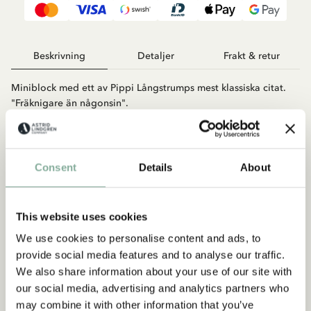
Beskrivning
Detaljer
Frakt & retur
Miniblock med ett av Pippi Långstrumps mest klassiska citat.
"Fräknigare än någonsin".
Blocket är förslutningsbart. Storlek 120 x 65 mm. Motivet
återfinns också på magneter och bokmärke.
Consent
Details
About
This website uses cookies
We use cookies to personalise content and ads, to
provide social media features and to analyse our traffic.
We also share information about your use of our site with
Upptäck mer från Pippi Långstrump
our social media, advertising and analytics partners who
may combine it with other information that you’ve
KLÄDER
INREDNING
LEKSAKER
BÖCKER